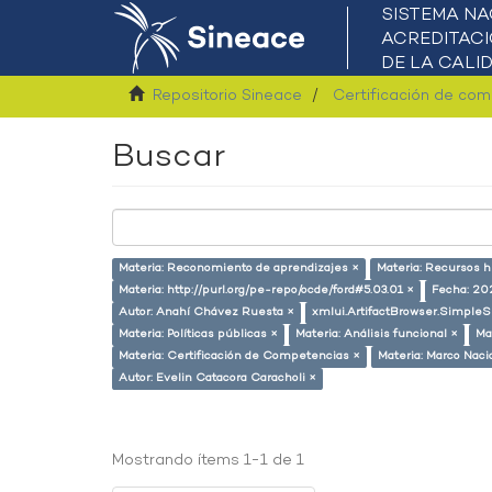
Repositorio Sineace
Certificación de co
Buscar
Materia: Reconomiento de aprendizajes ×
Materia: Recursos 
Materia: http://purl.org/pe-repo/ocde/ford#5.03.01 ×
Fecha: 20
Autor: Anahí Chávez Ruesta ×
xmlui.ArtifactBrowser.SimpleS
Materia: Políticas públicas ×
Materia: Análisis funcional ×
Ma
Materia: Certificación de Competencias ×
Materia: Marco Naci
Autor: Evelin Catacora Caracholi ×
Mostrando ítems 1-1 de 1