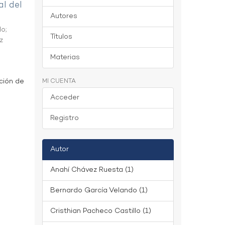
al del
Autores
do
;
Títulos
z
Materias
ción de
MI CUENTA
Acceder
Registro
Autor
Anahí Chávez Ruesta (1)
Bernardo García Velando (1)
Cristhian Pacheco Castillo (1)