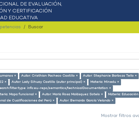
mpetencias
Buscar
humanos ×
Autor: Cristhian Pacheco Castillo ×
Autor: Stephanie Barboza Tello ×
22 ×
Autor: Lady Sihuay Castillo (autor principal) ×
Materia: Minedu ×
earch.filter.type: info:eu-repo/semantics/technicalDocumentation ×
teria: Mapa funcional ×
Autor: María Rosa Malásquez Sotelo ×
Materia: Educación
onal de Cualificaciones del Perú ×
Autor: Bernardo García Velando ×
Mostrar filtros a