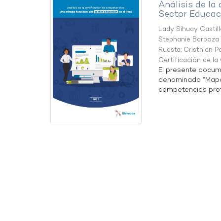
Análisis de la
Sector Educaci
Lady Sihuay Castill
Stephanie Barboza 
Ruesta
;
Cristhian P
Certificación de l
El presente docum
denominado “Mapa 
competencias profe