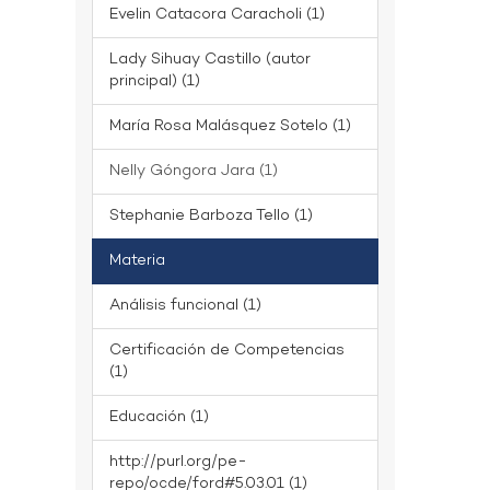
Evelin Catacora Caracholi (1)
Lady Sihuay Castillo (autor
principal) (1)
María Rosa Malásquez Sotelo (1)
Nelly Góngora Jara (1)
Stephanie Barboza Tello (1)
Materia
Análisis funcional (1)
Certificación de Competencias
(1)
Educación (1)
http://purl.org/pe-
repo/ocde/ford#5.03.01 (1)