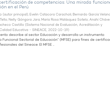
 certificación de competencias: Una mirada funcion
ón en el Perú
o (autor principal)
;
Evelin Catacora Caracholi
;
Bernardo García Velan
Tello
;
Nelly Góngora Jara
;
María Rosa Malásquez Sotelo
;
Anahí Cháve
acheco Castillo
(
Sistema Nacional de Evaluación, Acreditación y
a Calidad Educativa - SINEACE
,
2022-10-19
)
ento describe al sector Educación y desarrolla un instrumento
Funcional Sectorial de Educación” (MFSE) para fines de certifica
sionales del Sineace. El MFSE ...