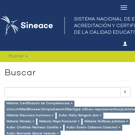
Camb
nave
Buscar
Buscar
Ir
Materia: Certificación de Competencias ×
xmlui.ArtifactBrowser.SimpleSearch.filter.type: info:eu-repo/semantics/publish
Materia: Recursos humanos ×
Autor: Nelly Góngora Jara ×
Materia: Minedu ×
Materia: Mapa funcional ×
Materia: Políticas públicas ×
Autor: Cristhian Pacheco Castillo ×
Autor: Evelin Catacora Caracholi ×
Autor: Bernardo García Velando ×