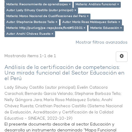
Materia: Reconomiento de aprendizajes ×
Materia: Análisis funcional ×
Autor: Lady Sihuay Castillo (autor principal) ×
Materia: Marco Nacional de Cualificaciones del Perú ×
Autor: Stephanie Barboza Tello ×
Autor: María Rosa Malásquez Sotelo ×
Materia: http://purl.org/pe-repo/ocde/ford#5.03.01 ×
Materia: Educación ×
Autor: Anahí Chávez Ruesta ×
Mostrar filtros avanzados
Mostrando ítems 1-1 de 1
Análisis de la certificación de competencias:
Una mirada funcional del Sector Educación en
el Perú
Lady Sihuay Castillo (autor principal)
;
Evelin Catacora
Caracholi
;
Bernardo García Velando
;
Stephanie Barboza Tello
;
Nelly Góngora Jara
;
María Rosa Malásquez Sotelo
;
Anahí
Chávez Ruesta
;
Cristhian Pacheco Castillo
(
Sistema Nacional
de Evaluación, Acreditación y Certificación de la Calidad
Educativa - SINEACE
,
2022-10-19
)
El presente documento describe al sector Educación y
desarrolla un instrumento denominado “Mapa Funcional