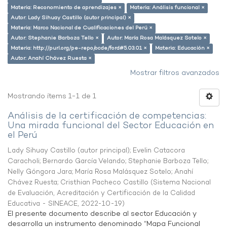
Materia: Reconomiento de aprendizajes ×
Materia: Análisis funcional ×
Autor: Lady Sihuay Castillo (autor principal) ×
Materia: Marco Nacional de Cualificaciones del Perú ×
Autor: Stephanie Barboza Tello ×
Autor: María Rosa Malásquez Sotelo ×
Materia: http://purl.org/pe-repo/ocde/ford#5.03.01 ×
Materia: Educación ×
Autor: Anahí Chávez Ruesta ×
Mostrar filtros avanzados
Mostrando ítems 1-1 de 1
Análisis de la certificación de competencias:
Una mirada funcional del Sector Educación en
el Perú
Lady Sihuay Castillo (autor principal)
;
Evelin Catacora
Caracholi
;
Bernardo García Velando
;
Stephanie Barboza Tello
;
Nelly Góngora Jara
;
María Rosa Malásquez Sotelo
;
Anahí
Chávez Ruesta
;
Cristhian Pacheco Castillo
(
Sistema Nacional
de Evaluación, Acreditación y Certificación de la Calidad
Educativa - SINEACE
,
2022-10-19
)
El presente documento describe al sector Educación y
desarrolla un instrumento denominado “Mapa Funcional