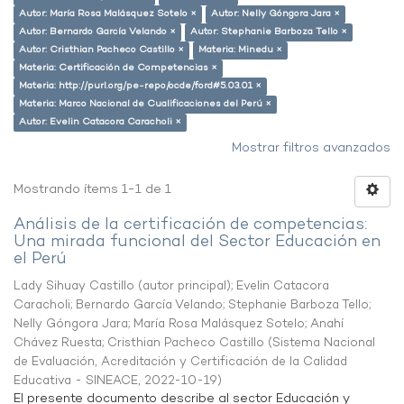
Autor: María Rosa Malásquez Sotelo ×
Autor: Nelly Góngora Jara ×
Autor: Bernardo García Velando ×
Autor: Stephanie Barboza Tello ×
Autor: Cristhian Pacheco Castillo ×
Materia: Minedu ×
Materia: Certificación de Competencias ×
Materia: http://purl.org/pe-repo/ocde/ford#5.03.01 ×
Materia: Marco Nacional de Cualificaciones del Perú ×
Autor: Evelin Catacora Caracholi ×
Mostrar filtros avanzados
Mostrando ítems 1-1 de 1
Análisis de la certificación de competencias:
Una mirada funcional del Sector Educación en
el Perú
Lady Sihuay Castillo (autor principal)
;
Evelin Catacora
Caracholi
;
Bernardo García Velando
;
Stephanie Barboza Tello
;
Nelly Góngora Jara
;
María Rosa Malásquez Sotelo
;
Anahí
Chávez Ruesta
;
Cristhian Pacheco Castillo
(
Sistema Nacional
de Evaluación, Acreditación y Certificación de la Calidad
Educativa - SINEACE
,
2022-10-19
)
El presente documento describe al sector Educación y