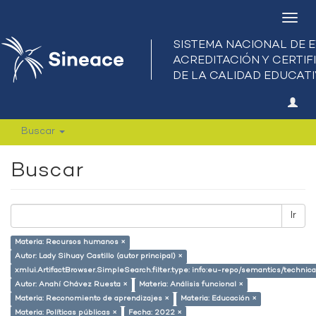
Camb
nave
Buscar
Buscar
Ir
Materia: Recursos humanos ×
Autor: Lady Sihuay Castillo (autor principal) ×
xmlui.ArtifactBrowser.SimpleSearch.filter.type: info:eu-repo/semantics/techni
Autor: Anahí Chávez Ruesta ×
Materia: Análisis funcional ×
Materia: Reconomiento de aprendizajes ×
Materia: Educación ×
Materia: Políticas públicas ×
Fecha: 2022 ×