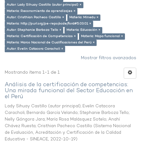
Autor: Lady Sihuay Castillo (autor principal) ×
Materia: Reconomiento de aprendizajes ×
Autor: Cristhian Pacheco Castillo ×
Materia: Minedu ×
Materia: http://purl.org/pe-repo/ocde/ford#5.03.01 ×
Autor: Stephanie Barboza Tello ×
Materia: Educación ×
Materia: Certificación de Competencias ×
Materia: Mapa funcional ×
Materia: Marco Nacional de Cualificaciones del Perú ×
Autor: Evelin Catacora Caracholi ×
Mostrar filtros avanzados
Mostrando ítems 1-1 de 1
Análisis de la certificación de competencias:
Una mirada funcional del Sector Educación en
el Perú
Lady Sihuay Castillo (autor principal)
;
Evelin Catacora
Caracholi
;
Bernardo García Velando
;
Stephanie Barboza Tello
;
Nelly Góngora Jara
;
María Rosa Malásquez Sotelo
;
Anahí
Chávez Ruesta
;
Cristhian Pacheco Castillo
(
Sistema Nacional
de Evaluación, Acreditación y Certificación de la Calidad
Educativa - SINEACE
,
2022-10-19
)