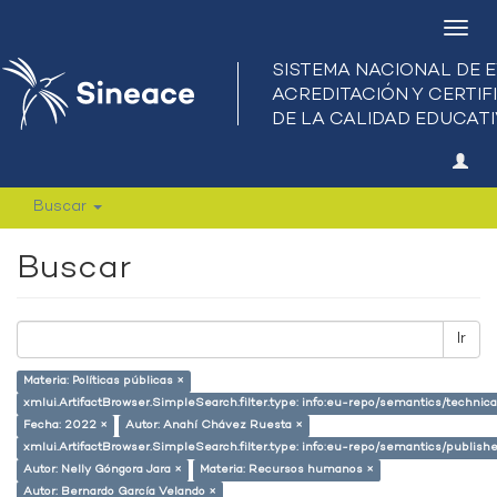
Camb
nave
Buscar
Buscar
Ir
Materia: Políticas públicas ×
xmlui.ArtifactBrowser.SimpleSearch.filter.type: info:eu-repo/semantics/techni
Fecha: 2022 ×
Autor: Anahí Chávez Ruesta ×
xmlui.ArtifactBrowser.SimpleSearch.filter.type: info:eu-repo/semantics/publish
Autor: Nelly Góngora Jara ×
Materia: Recursos humanos ×
Autor: Bernardo García Velando ×