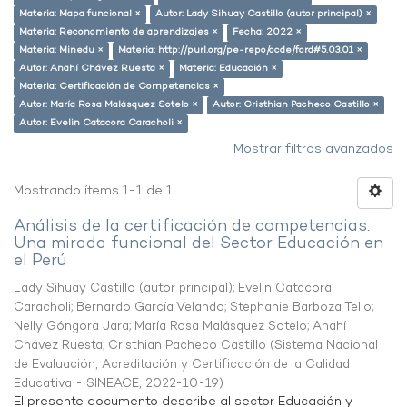
Materia: Mapa funcional ×
Autor: Lady Sihuay Castillo (autor principal) ×
Materia: Reconomiento de aprendizajes ×
Fecha: 2022 ×
Materia: Minedu ×
Materia: http://purl.org/pe-repo/ocde/ford#5.03.01 ×
Autor: Anahí Chávez Ruesta ×
Materia: Educación ×
Materia: Certificación de Competencias ×
Autor: María Rosa Malásquez Sotelo ×
Autor: Cristhian Pacheco Castillo ×
Autor: Evelin Catacora Caracholi ×
Mostrar filtros avanzados
Mostrando ítems 1-1 de 1
Análisis de la certificación de competencias:
Una mirada funcional del Sector Educación en
el Perú
Lady Sihuay Castillo (autor principal)
;
Evelin Catacora
Caracholi
;
Bernardo García Velando
;
Stephanie Barboza Tello
;
Nelly Góngora Jara
;
María Rosa Malásquez Sotelo
;
Anahí
Chávez Ruesta
;
Cristhian Pacheco Castillo
(
Sistema Nacional
de Evaluación, Acreditación y Certificación de la Calidad
Educativa - SINEACE
,
2022-10-19
)
El presente documento describe al sector Educación y