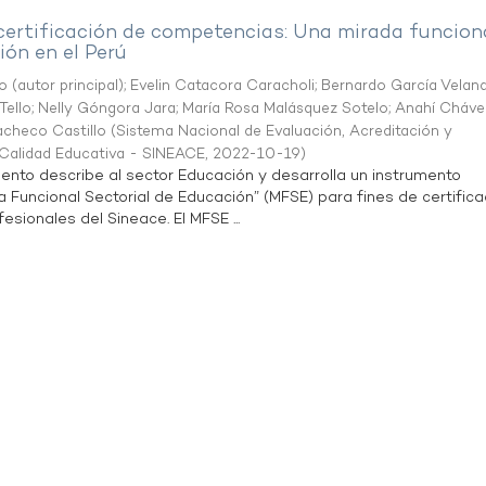
 certificación de competencias: Una mirada funcion
ón en el Perú
o (autor principal)
;
Evelin Catacora Caracholi
;
Bernardo García Velan
Tello
;
Nelly Góngora Jara
;
María Rosa Malásquez Sotelo
;
Anahí Cháve
acheco Castillo
(
Sistema Nacional de Evaluación, Acreditación y
a Calidad Educativa - SINEACE
,
2022-10-19
)
ento describe al sector Educación y desarrolla un instrumento
Funcional Sectorial de Educación” (MFSE) para fines de certifica
sionales del Sineace. El MFSE ...