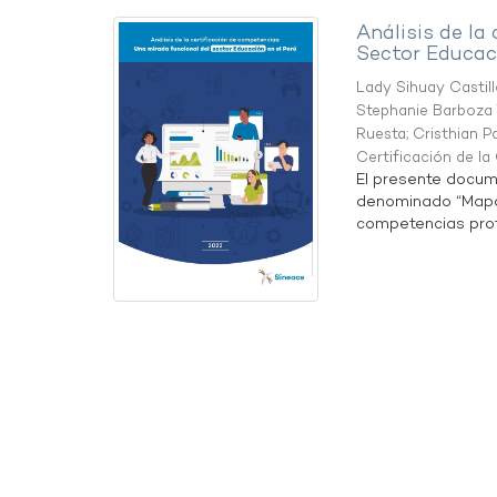
Análisis de la
Sector Educaci
Lady Sihuay Castill
Stephanie Barboza 
Ruesta
;
Cristhian P
Certificación de l
El presente docum
denominado “Mapa 
competencias profe