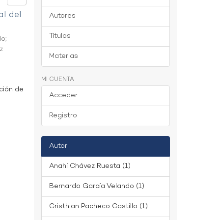
al del
Autores
Títulos
do
;
z
Materias
MI CUENTA
ción de
Acceder
Registro
Autor
Anahí Chávez Ruesta (1)
Bernardo García Velando (1)
Cristhian Pacheco Castillo (1)