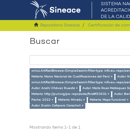
Repositorio Sineace
Certificación de co
Buscar
xmlui.ArtifactBrowser.SimpleSearch.filter.type: info:eu-repo/s
Materia: Marco Nacional de Cualificaciones del Perú ×
Autor: N
xmlui.ArtifactBrowser.SimpleSearch.filter.type: info:eu-repo/
Autor: Anahí Chávez Ruesta ×
Autor: María Rosa Malásquez S
Materia: http://purl.org/pe-repo/ocde/ford#5.03.01 ×
Autor: Ber
Fecha: 2022 ×
Materia: Minedu ×
Materia: Mapa funcional ×
Autor: Evelin Catacora Caracholi ×
Mostrando ítems 1-1 de 1