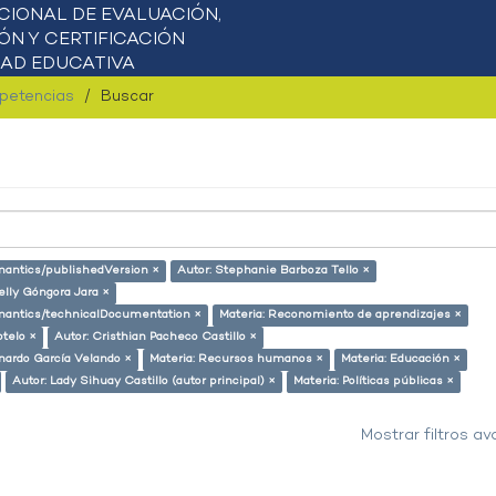
mpetencias
Buscar
emantics/publishedVersion ×
Autor: Stephanie Barboza Tello ×
elly Góngora Jara ×
semantics/technicalDocumentation ×
Materia: Reconomiento de aprendizajes ×
otelo ×
Autor: Cristhian Pacheco Castillo ×
nardo García Velando ×
Materia: Recursos humanos ×
Materia: Educación ×
Autor: Lady Sihuay Castillo (autor principal) ×
Materia: Políticas públicas ×
Mostrar filtros a