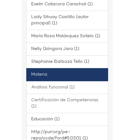
Evelin Catacora Caracholi (1)
Lady Sihuay Castillo (autor
principal) (1)
María Rosa Malásquez Sotelo (1)
Nelly Góngora Jara (1)
Stephanie Barboza Tello (1)
Materia
Análisis funcional (1)
Certificación de Competencias
(1)
Educación (1)
http://purl.org/pe-
repo/ocde/ford#5.03.01 (1)