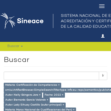
Camb
nave
Buscar
Buscar
Ir
Materia: Certificación de Competencias ×
xmlui.ArtifactBrowser.SimpleSearch.filter.type: info:eu-repo/semantics/publish
Autor: Nelly Góngora Jara ×
Fecha: 2022 ×
Autor: Bernardo García Velando ×
Autor: Lady Sihuay Castillo (autor principal) ×
Materia: Marco Nacional de Cualificaciones del Perú ×