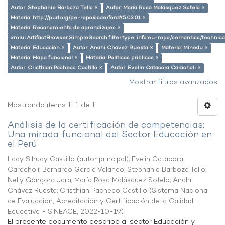
Autor: Stephanie Barboza Tello ×
Autor: María Rosa Malásquez Sotelo ×
Materia: http://purl.org/pe-repo/ocde/ford#5.03.01 ×
Materia: Reconomiento de aprendizajes ×
xmlui.ArtifactBrowser.SimpleSearch.filter.type: info:eu-repo/semantics/techni
Materia: Educación ×
Autor: Anahí Chávez Ruesta ×
Materia: Minedu ×
Materia: Mapa funcional ×
Materia: Políticas públicas ×
Autor: Cristhian Pacheco Castillo ×
Autor: Evelin Catacora Caracholi ×
Mostrar filtros avanzados
Mostrando ítems 1-1 de 1
Análisis de la certificación de competencias:
Una mirada funcional del Sector Educación en
el Perú
Lady Sihuay Castillo (autor principal)
;
Evelin Catacora
Caracholi
;
Bernardo García Velando
;
Stephanie Barboza Tello
;
Nelly Góngora Jara
;
María Rosa Malásquez Sotelo
;
Anahí
Chávez Ruesta
;
Cristhian Pacheco Castillo
(
Sistema Nacional
de Evaluación, Acreditación y Certificación de la Calidad
Educativa - SINEACE
,
2022-10-19
)
El presente documento describe al sector Educación y