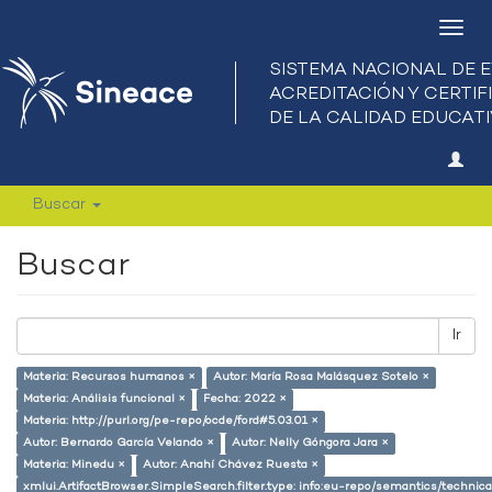
Camb
nave
Buscar
Buscar
Ir
Materia: Recursos humanos ×
Autor: María Rosa Malásquez Sotelo ×
Materia: Análisis funcional ×
Fecha: 2022 ×
Materia: http://purl.org/pe-repo/ocde/ford#5.03.01 ×
Autor: Bernardo García Velando ×
Autor: Nelly Góngora Jara ×
Materia: Minedu ×
Autor: Anahí Chávez Ruesta ×
xmlui.ArtifactBrowser.SimpleSearch.filter.type: info:eu-repo/semantics/techni