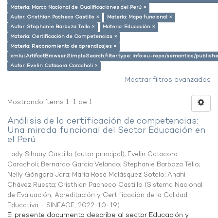
Materia: Marco Nacional de Cualificaciones del Perú ×
Autor: Cristhian Pacheco Castillo ×
Materia: Mapa funcional ×
Autor: Stephanie Barboza Tello ×
Materia: Educación ×
Materia: Certificación de Competencias ×
Materia: Reconomiento de aprendizajes ×
xmlui.ArtifactBrowser.SimpleSearch.filter.type: info:eu-repo/semantics/publish
Autor: Evelin Catacora Caracholi ×
Mostrar filtros avanzados
Mostrando ítems 1-1 de 1
Análisis de la certificación de competencias:
Una mirada funcional del Sector Educación en
el Perú
Lady Sihuay Castillo (autor principal)
;
Evelin Catacora
Caracholi
;
Bernardo García Velando
;
Stephanie Barboza Tello
;
Nelly Góngora Jara
;
María Rosa Malásquez Sotelo
;
Anahí
Chávez Ruesta
;
Cristhian Pacheco Castillo
(
Sistema Nacional
de Evaluación, Acreditación y Certificación de la Calidad
Educativa - SINEACE
,
2022-10-19
)
El presente documento describe al sector Educación y