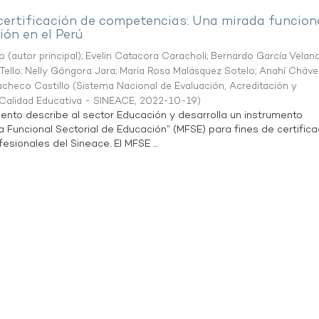
 certificación de competencias: Una mirada funcion
ón en el Perú
o (autor principal)
;
Evelin Catacora Caracholi
;
Bernardo García Velan
Tello
;
Nelly Góngora Jara
;
María Rosa Malásquez Sotelo
;
Anahí Cháve
acheco Castillo
(
Sistema Nacional de Evaluación, Acreditación y
a Calidad Educativa - SINEACE
,
2022-10-19
)
ento describe al sector Educación y desarrolla un instrumento
Funcional Sectorial de Educación” (MFSE) para fines de certifica
sionales del Sineace. El MFSE ...