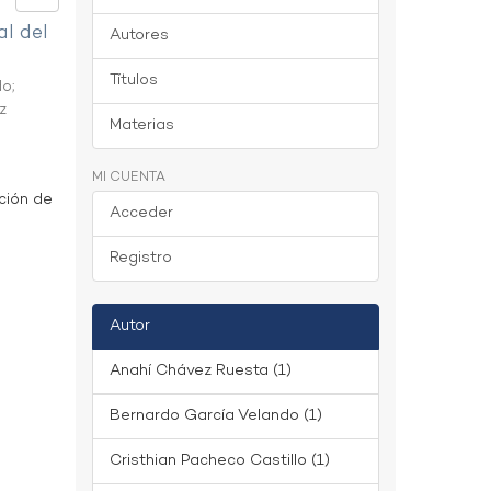
al del
Autores
Títulos
do
;
z
Materias
MI CUENTA
ción de
Acceder
Registro
Autor
Anahí Chávez Ruesta (1)
Bernardo García Velando (1)
Cristhian Pacheco Castillo (1)