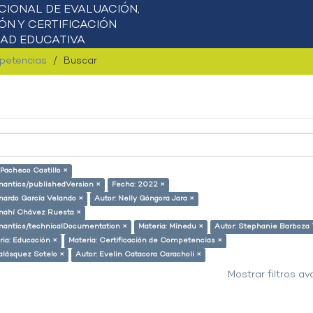
mpetencias
Buscar
 Pacheco Castillo ×
emantics/publishedVersion ×
Fecha: 2022 ×
nardo García Velando ×
Autor: Nelly Góngora Jara ×
Anahí Chávez Ruesta ×
semantics/technicalDocumentation ×
Materia: Minedu ×
Autor: Stephanie Barboza 
ria: Educación ×
Materia: Certificación de Competencias ×
alásquez Sotelo ×
Autor: Evelin Catacora Caracholi ×
Mostrar filtros a