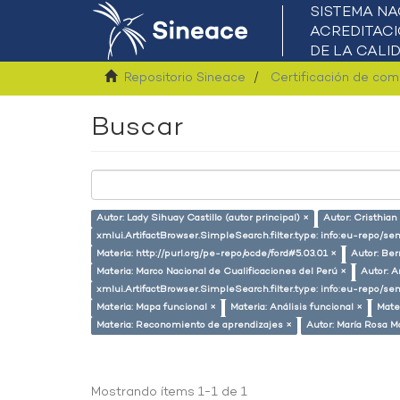
Repositorio Sineace
Certificación de co
Buscar
Autor: Lady Sihuay Castillo (autor principal) ×
Autor: Cristhian
xmlui.ArtifactBrowser.SimpleSearch.filter.type: info:eu-repo/s
Materia: http://purl.org/pe-repo/ocde/ford#5.03.01 ×
Autor: Ber
Materia: Marco Nacional de Cualificaciones del Perú ×
Autor: 
xmlui.ArtifactBrowser.SimpleSearch.filter.type: info:eu-repo/
Materia: Mapa funcional ×
Materia: Análisis funcional ×
Mate
Materia: Reconomiento de aprendizajes ×
Autor: María Rosa M
Mostrando ítems 1-1 de 1