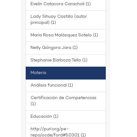
Evelin Catacora Caracholi (1)
Lady Sihuay Castillo (autor
principal) (1)
María Rosa Malásquez Sotelo (1)
Nelly Góngora Jara (1)
Stephanie Barboza Tello (1)
Materia
Análisis funcional (1)
Certificación de Competencias
(1)
Educación (1)
http://purl.org/pe-
repo/ocde/ford#5.03.01 (1)