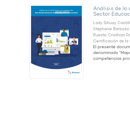
Análisis de la
Sector Educaci
Lady Sihuay Castill
Stephanie Barboza 
Ruesta
;
Cristhian P
Certificación de l
El presente docum
denominado “Mapa 
competencias profe