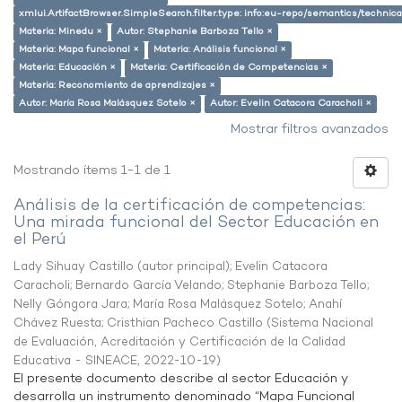
xmlui.ArtifactBrowser.SimpleSearch.filter.type: info:eu-repo/semantics/techni
Materia: Minedu ×
Autor: Stephanie Barboza Tello ×
Materia: Mapa funcional ×
Materia: Análisis funcional ×
Materia: Educación ×
Materia: Certificación de Competencias ×
Materia: Reconomiento de aprendizajes ×
Autor: María Rosa Malásquez Sotelo ×
Autor: Evelin Catacora Caracholi ×
Mostrar filtros avanzados
Mostrando ítems 1-1 de 1
Análisis de la certificación de competencias:
Una mirada funcional del Sector Educación en
el Perú
Lady Sihuay Castillo (autor principal)
;
Evelin Catacora
Caracholi
;
Bernardo García Velando
;
Stephanie Barboza Tello
;
Nelly Góngora Jara
;
María Rosa Malásquez Sotelo
;
Anahí
Chávez Ruesta
;
Cristhian Pacheco Castillo
(
Sistema Nacional
de Evaluación, Acreditación y Certificación de la Calidad
Educativa - SINEACE
,
2022-10-19
)
El presente documento describe al sector Educación y
desarrolla un instrumento denominado “Mapa Funcional