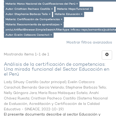
Materia: Marco Nacional de Cualificaciones del Perú ×
Autor: Cristhian Pacheco Castillo ×
Materia: Mapa funcional ×
Autor: Stephanie Barboza Tello ×
Materia: Educación ×
Materia: Certificación de Competencias ×
Materia: Reconomiento de aprendizajes ×
xmlui.ArtifactBrowser.SimpleSearch.filter.type: info:eu-repo/semantics/publish
Autor: Evelin Catacora Caracholi ×
Mostrar filtros avanzados
Mostrando ítems 1-1 de 1
Análisis de la certificación de competencias:
Una mirada funcional del Sector Educación en
el Perú
Lady Sihuay Castillo (autor principal)
;
Evelin Catacora
Caracholi
;
Bernardo García Velando
;
Stephanie Barboza Tello
;
Nelly Góngora Jara
;
María Rosa Malásquez Sotelo
;
Anahí
Chávez Ruesta
;
Cristhian Pacheco Castillo
(
Sistema Nacional
de Evaluación, Acreditación y Certificación de la Calidad
Educativa - SINEACE
,
2022-10-19
)
El presente documento describe al sector Educación y