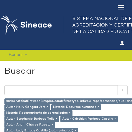
Camb
nave
Buscar
Buscar
Ir
xmlui.ArtifactBrowser.SimpleSearch.filter.type: info:eu-repo/semantics/publish
Autor: Nelly Góngora Jara ×
Materia: Recursos humanos ×
Materia: Reconomiento de aprendizajes ×
Autor: Stephanie Barboza Tello ×
Autor: Cristhian Pacheco Castillo ×
Autor: Anahí Chávez Ruesta ×
Autor: Lady Sihuay Castillo (autor principal) ×