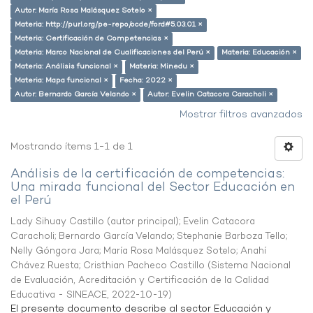
Autor: María Rosa Malásquez Sotelo ×
Materia: http://purl.org/pe-repo/ocde/ford#5.03.01 ×
Materia: Certificación de Competencias ×
Materia: Marco Nacional de Cualificaciones del Perú ×
Materia: Educación ×
Materia: Análisis funcional ×
Materia: Minedu ×
Materia: Mapa funcional ×
Fecha: 2022 ×
Autor: Bernardo García Velando ×
Autor: Evelin Catacora Caracholi ×
Mostrar filtros avanzados
Mostrando ítems 1-1 de 1
Análisis de la certificación de competencias:
Una mirada funcional del Sector Educación en
el Perú
Lady Sihuay Castillo (autor principal)
;
Evelin Catacora
Caracholi
;
Bernardo García Velando
;
Stephanie Barboza Tello
;
Nelly Góngora Jara
;
María Rosa Malásquez Sotelo
;
Anahí
Chávez Ruesta
;
Cristhian Pacheco Castillo
(
Sistema Nacional
de Evaluación, Acreditación y Certificación de la Calidad
Educativa - SINEACE
,
2022-10-19
)
El presente documento describe al sector Educación y