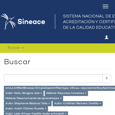
Camb
nave
Buscar
Buscar
Ir
xmlui.ArtifactBrowser.SimpleSearch.filter.type: info:eu-repo/semantics/techni
Autor: Nelly Góngora Jara ×
Materia: Recursos humanos ×
Materia: Reconomiento de aprendizajes ×
Autor: Stephanie Barboza Tello ×
Autor: Cristhian Pacheco Castillo ×
Autor: Anahí Chávez Ruesta ×
Autor: Lady Sihuay Castillo (autor principal) ×