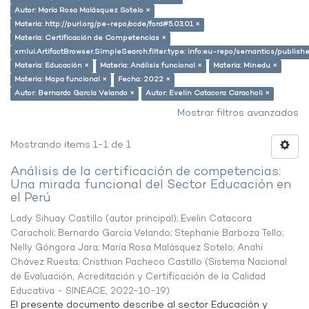
Autor: María Rosa Malásquez Sotelo ×
Materia: http://purl.org/pe-repo/ocde/ford#5.03.01 ×
Materia: Certificación de Competencias ×
xmlui.ArtifactBrowser.SimpleSearch.filter.type: info:eu-repo/semantics/publish
Materia: Educación ×
Materia: Análisis funcional ×
Materia: Minedu ×
Materia: Mapa funcional ×
Fecha: 2022 ×
Autor: Bernardo García Velando ×
Autor: Evelin Catacora Caracholi ×
Mostrar filtros avanzados
Mostrando ítems 1-1 de 1
Análisis de la certificación de competencias:
Una mirada funcional del Sector Educación en
el Perú
Lady Sihuay Castillo (autor principal)
;
Evelin Catacora
Caracholi
;
Bernardo García Velando
;
Stephanie Barboza Tello
;
Nelly Góngora Jara
;
María Rosa Malásquez Sotelo
;
Anahí
Chávez Ruesta
;
Cristhian Pacheco Castillo
(
Sistema Nacional
de Evaluación, Acreditación y Certificación de la Calidad
Educativa - SINEACE
,
2022-10-19
)
El presente documento describe al sector Educación y