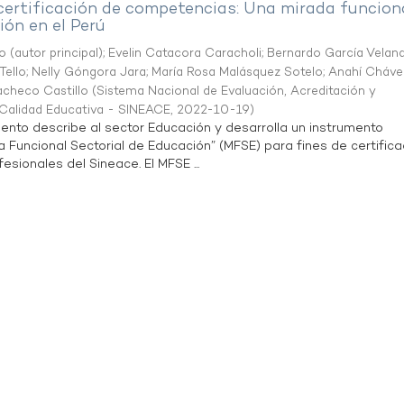
 certificación de competencias: Una mirada funcion
ón en el Perú
o (autor principal)
;
Evelin Catacora Caracholi
;
Bernardo García Velan
Tello
;
Nelly Góngora Jara
;
María Rosa Malásquez Sotelo
;
Anahí Cháve
acheco Castillo
(
Sistema Nacional de Evaluación, Acreditación y
a Calidad Educativa - SINEACE
,
2022-10-19
)
ento describe al sector Educación y desarrolla un instrumento
Funcional Sectorial de Educación” (MFSE) para fines de certifica
sionales del Sineace. El MFSE ...