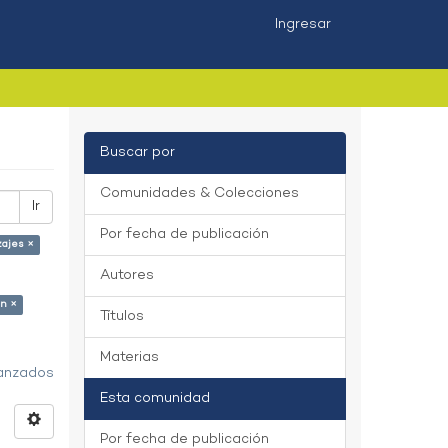
Ingresar
Buscar por
Comunidades & Colecciones
Ir
Por fecha de publicación
zajes ×
Autores
ón ×
Títulos
Materias
vanzados
Esta comunidad
Por fecha de publicación