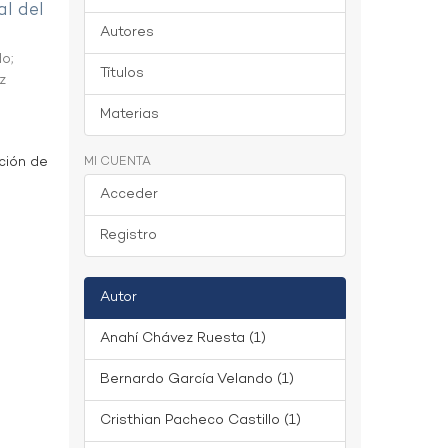
al del
Autores
do
;
Títulos
z
Materias
ción de
MI CUENTA
Acceder
Registro
Autor
Anahí Chávez Ruesta (1)
Bernardo García Velando (1)
Cristhian Pacheco Castillo (1)