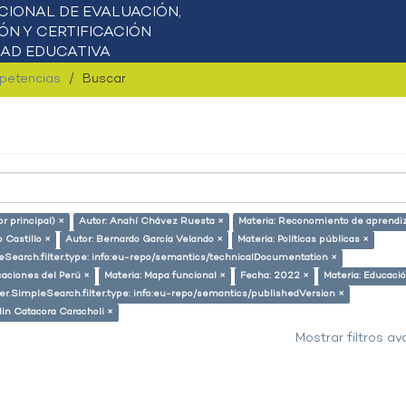
mpetencias
Buscar
or principal) ×
Autor: Anahí Chávez Ruesta ×
Materia: Reconomiento de aprendi
 Castillo ×
Autor: Bernardo García Velando ×
Materia: Políticas públicas ×
eSearch.filter.type: info:eu-repo/semantics/technicalDocumentation ×
caciones del Perú ×
Materia: Mapa funcional ×
Fecha: 2022 ×
Materia: Educaci
er.SimpleSearch.filter.type: info:eu-repo/semantics/publishedVersion ×
lin Catacora Caracholi ×
Mostrar filtros a