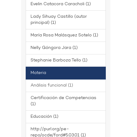
Evelin Catacora Caracholi (1)
Lady Sihuay Castillo (autor
principal) (1)
María Rosa Malásquez Sotelo (1)
Nelly Góngora Jara (1)
Stephanie Barboza Tello (1)
Materia
Análisis funcional (1)
Certificación de Competencias
(1)
Educación (1)
http://purl.org/pe-
repo/ocde/ford#5.03.01 (1)