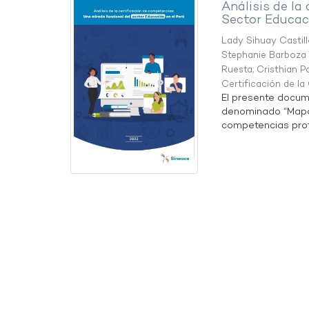
Análisis de la
Sector Educaci
Lady Sihuay Castill
Stephanie Barboza 
Ruesta
;
Cristhian P
Certificación de l
El presente docum
denominado “Mapa 
competencias profe