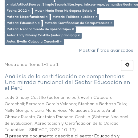
xmlui.ArtifactBrowser.SimpleSearch.filter.type: info:eu-repo/semantics/techni
Fecha: 2022 ×
Autor: María Rosa Malásquez Sotelo ×
Materia: Mapa funcional ×
Materia: Políticas públicas ×
Materia: Educación ×
Materia: Certificación de Competencias ×
Materia: Reconomiento de aprendizajes ×
Autor: Lady Sihuay Castillo (autor principal) ×
Autor: Evelin Catacora Caracholi ×
Mostrar filtros avanzados
Mostrando ítems 1-1 de 1
Análisis de la certificación de competencias:
Una mirada funcional del Sector Educación en
el Perú
Lady Sihuay Castillo (autor principal)
;
Evelin Catacora
Caracholi
;
Bernardo García Velando
;
Stephanie Barboza Tello
;
Nelly Góngora Jara
;
María Rosa Malásquez Sotelo
;
Anahí
Chávez Ruesta
;
Cristhian Pacheco Castillo
(
Sistema Nacional
de Evaluación, Acreditación y Certificación de la Calidad
Educativa - SINEACE
,
2022-10-19
)
El presente documento describe al sector Educación y