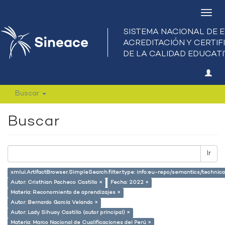
Camb
nave
Buscar
Buscar
Ir
xmlui.ArtifactBrowser.SimpleSearch.filter.type: info:eu-repo/semantics/techni
Autor: Cristhian Pacheco Castillo ×
Fecha: 2022 ×
Materia: Reconomiento de aprendizajes ×
Autor: Bernardo García Velando ×
Autor: Lady Sihuay Castillo (autor principal) ×
Materia: Marco Nacional de Cualificaciones del Perú ×