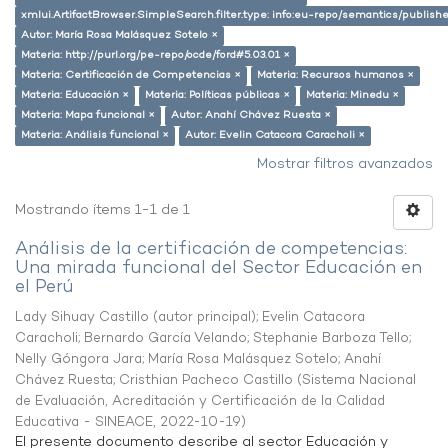
xmlui.ArtifactBrowser.SimpleSearch.filter.type: info:eu-repo/semantics/publish
Autor: María Rosa Malásquez Sotelo ×
Materia: http://purl.org/pe-repo/ocde/ford#5.03.01 ×
Materia: Certificación de Competencias ×
Materia: Recursos humanos ×
Materia: Educación ×
Materia: Políticas públicas ×
Materia: Minedu ×
Materia: Mapa funcional ×
Autor: Anahí Chávez Ruesta ×
Materia: Análisis funcional ×
Autor: Evelin Catacora Caracholi ×
Mostrar filtros avanzados
Mostrando ítems 1-1 de 1
Análisis de la certificación de competencias:
Una mirada funcional del Sector Educación en
el Perú
Lady Sihuay Castillo (autor principal)
;
Evelin Catacora
Caracholi
;
Bernardo García Velando
;
Stephanie Barboza Tello
;
Nelly Góngora Jara
;
María Rosa Malásquez Sotelo
;
Anahí
Chávez Ruesta
;
Cristhian Pacheco Castillo
(
Sistema Nacional
de Evaluación, Acreditación y Certificación de la Calidad
Educativa - SINEACE
,
2022-10-19
)
El presente documento describe al sector Educación y