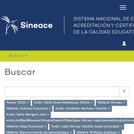
Camb
nave
Buscar
Buscar
Ir
Fecha: 2022 ×
Autor: María Rosa Malásquez Sotelo ×
Materia: Minedu ×
Materia: Análisis funcional ×
Autor: Cristhian Pacheco Castillo ×
Autor: Nelly Góngora Jara ×
xmlui.ArtifactBrowser.SimpleSearch.filter.type: info:eu-repo/semantics/publish
Materia: Mapa funcional ×
Autor: Lady Sihuay Castillo (autor principal) ×
Materia: Reconomiento de aprendizajes ×
Materia: Políticas públicas ×