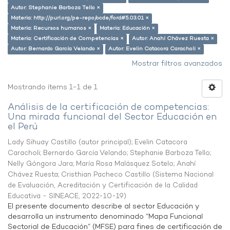
Autor: Stephanie Barboza Tello ×
Materia: http://purl.org/pe-repo/ocde/ford#5.03.01 ×
Materia: Recursos humanos ×
Materia: Educación ×
Materia: Certificación de Competencias ×
Autor: Anahí Chávez Ruesta ×
Autor: Bernardo García Velando ×
Autor: Evelin Catacora Caracholi ×
Mostrar filtros avanzados
Mostrando ítems 1-1 de 1
Análisis de la certificación de competencias:
Una mirada funcional del Sector Educación en
el Perú
Lady Sihuay Castillo (autor principal)
;
Evelin Catacora
Caracholi
;
Bernardo García Velando
;
Stephanie Barboza Tello
;
Nelly Góngora Jara
;
María Rosa Malásquez Sotelo
;
Anahí
Chávez Ruesta
;
Cristhian Pacheco Castillo
(
Sistema Nacional
de Evaluación, Acreditación y Certificación de la Calidad
Educativa - SINEACE
,
2022-10-19
)
El presente documento describe al sector Educación y
desarrolla un instrumento denominado “Mapa Funcional
Sectorial de Educación” (MFSE) para fines de certificación de