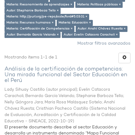
Materia: Reconomiento de aprendizajes ×
Materia: Políticas públicas ×
Autor: Stephanie Barboza Tello ×
Materia: http://purl.org/pe-repo/ocde/ford#5.03.01 ×
Materia: Recursos humanos ×
Materia: Educación ×
Materia: Certificación de Competencias ×
Autor: Anahí Chávez Ruesta ×
Autor: Bernardo García Velando ×
Autor: Evelin Catacora Caracholi ×
Mostrar filtros avanzados
Mostrando ítems 1-1 de 1
Análisis de la certificación de competencias:
Una mirada funcional del Sector Educación en
el Perú
Lady Sihuay Castillo (autor principal)
;
Evelin Catacora
Caracholi
;
Bernardo García Velando
;
Stephanie Barboza Tello
;
Nelly Góngora Jara
;
María Rosa Malásquez Sotelo
;
Anahí
Chávez Ruesta
;
Cristhian Pacheco Castillo
(
Sistema Nacional
de Evaluación, Acreditación y Certificación de la Calidad
Educativa - SINEACE
,
2022-10-19
)
El presente documento describe al sector Educación y
desarrolla un instrumento denominado “Mapa Funcional