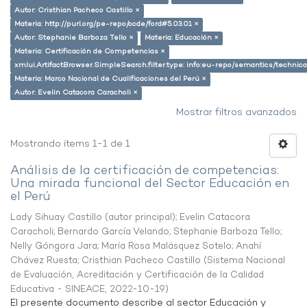
Autor: Cristhian Pacheco Castillo ×
Materia: http://purl.org/pe-repo/ocde/ford#5.03.01 ×
Autor: Stephanie Barboza Tello ×
Materia: Educación ×
Materia: Certificación de Competencias ×
xmlui.ArtifactBrowser.SimpleSearch.filter.type: info:eu-repo/semantics/techni
Materia: Marco Nacional de Cualificaciones del Perú ×
Autor: Evelin Catacora Caracholi ×
Mostrar filtros avanzados
Mostrando ítems 1-1 de 1
Análisis de la certificación de competencias:
Una mirada funcional del Sector Educación en
el Perú
Lady Sihuay Castillo (autor principal)
;
Evelin Catacora
Caracholi
;
Bernardo García Velando
;
Stephanie Barboza Tello
;
Nelly Góngora Jara
;
María Rosa Malásquez Sotelo
;
Anahí
Chávez Ruesta
;
Cristhian Pacheco Castillo
(
Sistema Nacional
de Evaluación, Acreditación y Certificación de la Calidad
Educativa - SINEACE
,
2022-10-19
)
El presente documento describe al sector Educación y