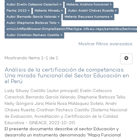
Autor: Evelin Catacora Caracholi ×
Materia: Análisis funcional ×
Fecha: 2022 ×
Materia: Minedu ×
Autor: Anahí Chávez Ruesta ×
Autor: Bernardo García Velando ×
Materia: Recursos humanos ×
Autor: Stephanie Barboza Tello ×
xmlui.ArtifactBrowser.SimpleSearch.filter.type: info:eu-repo/semantics/techni
Autor: Cristhian Pacheco Castillo ×
Mostrar filtros avanzados
Mostrando ítems 1-1 de 1
Análisis de la certificación de competencias:
Una mirada funcional del Sector Educación en
el Perú
Lady Sihuay Castillo (autor principal)
;
Evelin Catacora
Caracholi
;
Bernardo García Velando
;
Stephanie Barboza Tello
;
Nelly Góngora Jara
;
María Rosa Malásquez Sotelo
;
Anahí
Chávez Ruesta
;
Cristhian Pacheco Castillo
(
Sistema Nacional
de Evaluación, Acreditación y Certificación de la Calidad
Educativa - SINEACE
,
2022-10-19
)
El presente documento describe al sector Educación y
desarrolla un instrumento denominado “Mapa Funcional