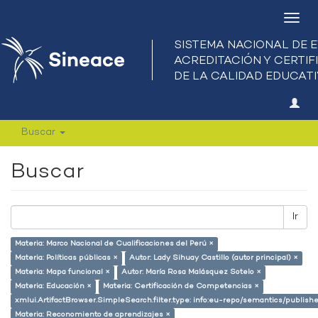
Camb
nave
Buscar
Buscar
Ir
Materia: Marco Nacional de Cualificaciones del Perú ×
Materia: Políticas públicas ×
Autor: Lady Sihuay Castillo (autor principal) ×
Materia: Mapa funcional ×
Autor: María Rosa Malásquez Sotelo ×
Materia: Educación ×
Materia: Certificación de Competencias ×
xmlui.ArtifactBrowser.SimpleSearch.filter.type: info:eu-repo/semantics/publish
Materia: Reconomiento de aprendizajes ×