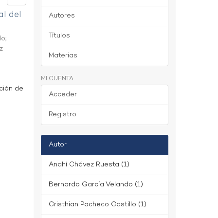
al del
Autores
Títulos
do
;
z
Materias
MI CUENTA
ción de
Acceder
Registro
Autor
Anahí Chávez Ruesta (1)
Bernardo García Velando (1)
Cristhian Pacheco Castillo (1)