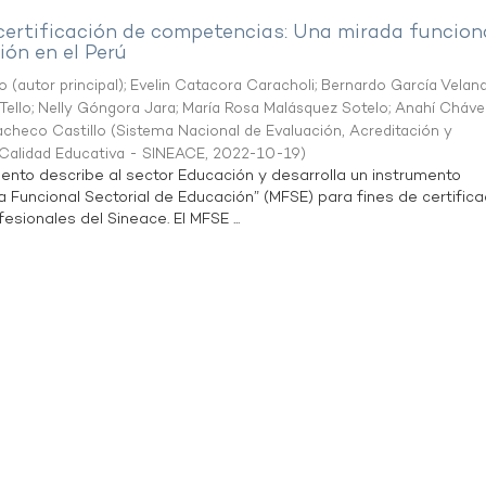
 certificación de competencias: Una mirada funcion
ón en el Perú
o (autor principal)
;
Evelin Catacora Caracholi
;
Bernardo García Velan
Tello
;
Nelly Góngora Jara
;
María Rosa Malásquez Sotelo
;
Anahí Cháve
acheco Castillo
(
Sistema Nacional de Evaluación, Acreditación y
a Calidad Educativa - SINEACE
,
2022-10-19
)
ento describe al sector Educación y desarrolla un instrumento
Funcional Sectorial de Educación” (MFSE) para fines de certifica
sionales del Sineace. El MFSE ...