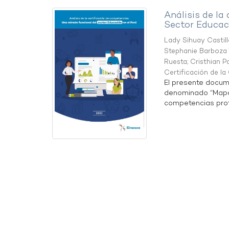
Análisis de la
Sector Educaci
Lady Sihuay Castill
Stephanie Barboza 
Ruesta
;
Cristhian P
Certificación de l
El presente docum
denominado “Mapa 
competencias profe