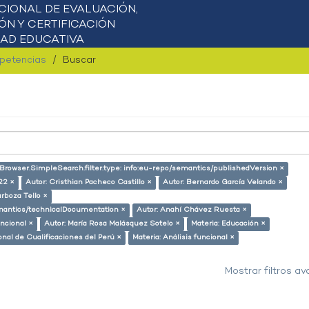
mpetencias
Buscar
tBrowser.SimpleSearch.filter.type: info:eu-repo/semantics/publishedVersion ×
22 ×
Autor: Cristhian Pacheco Castillo ×
Autor: Bernardo García Velando ×
rboza Tello ×
semantics/technicalDocumentation ×
Autor: Anahí Chávez Ruesta ×
ncional ×
Autor: María Rosa Malásquez Sotelo ×
Materia: Educación ×
onal de Cualificaciones del Perú ×
Materia: Análisis funcional ×
Mostrar filtros a