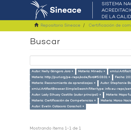
Repositorio Sineace
Certificación de co
Buscar
Autor: Nelly Góngora Jara ×
Materia: Minedu ×
xmlui.Artifac
Materia: http://purl.org/pe-repo/ocde/ford#5.03.01 ×
Fecha: 20
Materia: Reconomiento de aprendizajes ×
Autor: Stephanie Ba
xmlui.ArtifactBrowser.SimpleSearch.filter.type: info:eu-repo/
Autor: Lady Sihuay Castillo (autor principal) ×
Materia: Mapa fu
Materia: Certificación de Competencias ×
Materia: Marco Naci
Autor: Evelin Catacora Caracholi ×
Mostrando ítems 1-1 de 1