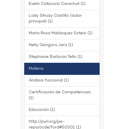
Evelin Catacora Caracholi (1)
Lady Sihuay Castillo (autor
principal) (1)
María Rosa Malásquez Sotelo (1)
Nelly Góngora Jara (1)
Stephanie Barboza Tello (1)
Materia
Análisis funcional (1)
Certificación de Competencias
(1)
Educación (1)
http://purl.org/pe-
repo/ocde/ford#5.03.01 (1)