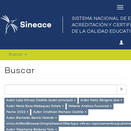
Camb
nave
Buscar
Buscar
Ir
Autor: Lady Sihuay Castillo (autor principal) ×
Autor: Nelly Góngora Jara ×
Autor: María Rosa Malásquez Sotelo ×
Materia: Análisis funcional ×
Fecha: 2022 ×
Autor: Cristhian Pacheco Castillo ×
Autor: Bernardo García Velando ×
xmlui.ArtifactBrowser.SimpleSearch.filter.type: info:eu-repo/semantics/publish
Autor: Stephanie Barboza Tello ×