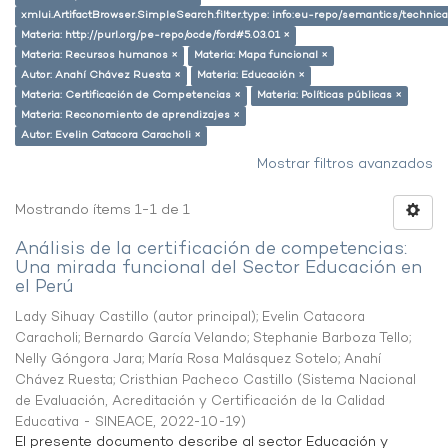
xmlui.ArtifactBrowser.SimpleSearch.filter.type: info:eu-repo/semantics/techni
Materia: http://purl.org/pe-repo/ocde/ford#5.03.01 ×
Materia: Recursos humanos ×
Materia: Mapa funcional ×
Autor: Anahí Chávez Ruesta ×
Materia: Educación ×
Materia: Certificación de Competencias ×
Materia: Políticas públicas ×
Materia: Reconomiento de aprendizajes ×
Autor: Evelin Catacora Caracholi ×
Mostrar filtros avanzados
Mostrando ítems 1-1 de 1
Análisis de la certificación de competencias:
Una mirada funcional del Sector Educación en
el Perú
Lady Sihuay Castillo (autor principal)
;
Evelin Catacora
Caracholi
;
Bernardo García Velando
;
Stephanie Barboza Tello
;
Nelly Góngora Jara
;
María Rosa Malásquez Sotelo
;
Anahí
Chávez Ruesta
;
Cristhian Pacheco Castillo
(
Sistema Nacional
de Evaluación, Acreditación y Certificación de la Calidad
Educativa - SINEACE
,
2022-10-19
)
El presente documento describe al sector Educación y