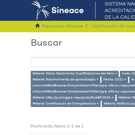
Repositorio Sineace
Certificación de co
Buscar
Materia: Marco Nacional de Cualificaciones del Perú ×
Autor: N
Materia: Reconomiento de aprendizajes ×
Fecha: 2022 ×
Au
xmlui.ArtifactBrowser.SimpleSearch.filter.type: info:eu-repo/s
xmlui.ArtifactBrowser.SimpleSearch.filter.type: info:eu-repo/
Materia: http://purl.org/pe-repo/ocde/ford#5.03.01 ×
Materia: M
Materia: Certificación de Competencias ×
Materia: Políticas p
Mostrando ítems 1-1 de 1