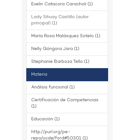
Evelin Catacora Caracholi (1)
Lady Sihuay Castillo (autor
principal) (1)
María Rosa Malásquez Sotelo (1)
Nelly Góngora Jara (1)
Stephanie Barboza Tello (1)
Materia
Análisis funcional (1)
Certificación de Competencias
(1)
Educación (1)
http://purl.org/pe-
repo/ocde/ford#5.03.01 (1)