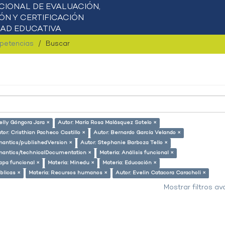
mpetencias
Buscar
elly Góngora Jara ×
Autor: María Rosa Malásquez Sotelo ×
tor: Cristhian Pacheco Castillo ×
Autor: Bernardo García Velando ×
emantics/publishedVersion ×
Autor: Stephanie Barboza Tello ×
semantics/technicalDocumentation ×
Materia: Análisis funcional ×
apa funcional ×
Materia: Minedu ×
Materia: Educación ×
úblicas ×
Materia: Recursos humanos ×
Autor: Evelin Catacora Caracholi ×
Mostrar filtros a