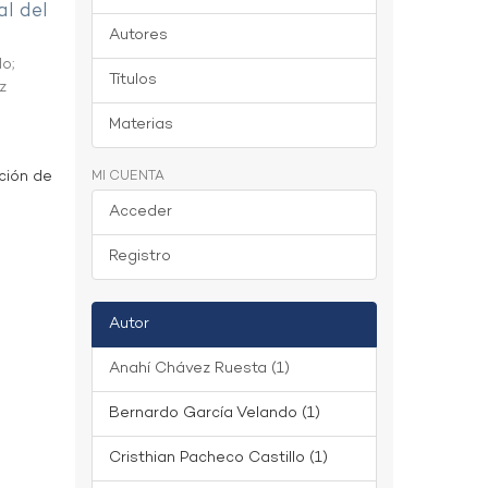
al del
Autores
do
;
Títulos
z
Materias
ción de
MI CUENTA
Acceder
Registro
Autor
Anahí Chávez Ruesta (1)
Bernardo García Velando (1)
Cristhian Pacheco Castillo (1)