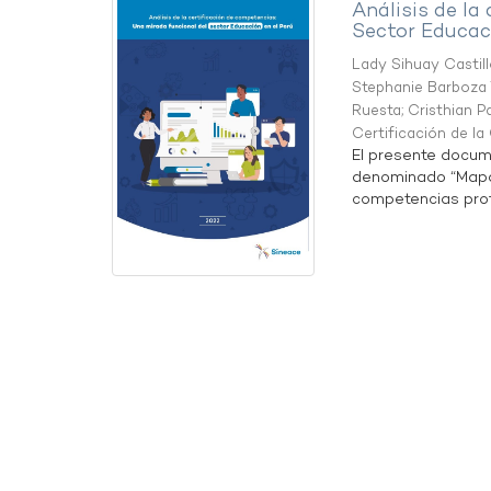
Análisis de la
Sector Educaci
Lady Sihuay Castill
Stephanie Barboza 
Ruesta
;
Cristhian P
Certificación de l
El presente docum
denominado “Mapa 
competencias profe