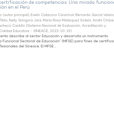
 certificación de competencias: Una mirada funcion
ón en el Perú
o (autor principal)
;
Evelin Catacora Caracholi
;
Bernardo García Velan
Tello
;
Nelly Góngora Jara
;
María Rosa Malásquez Sotelo
;
Anahí Cháve
acheco Castillo
(
Sistema Nacional de Evaluación, Acreditación y
a Calidad Educativa - SINEACE
,
2022-10-19
)
ento describe al sector Educación y desarrolla un instrumento
Funcional Sectorial de Educación” (MFSE) para fines de certifica
sionales del Sineace. El MFSE ...