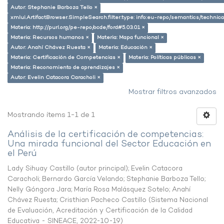
Autor: Stephanie Barboza Tello ×
xmlui.ArtifactBrowser.SimpleSearch.filter.type: info:eu-repo/semantics/techni
Materia: http://purl.org/pe-repo/ocde/ford#5.03.01 ×
Materia: Recursos humanos ×
Materia: Mapa funcional ×
Autor: Anahí Chávez Ruesta ×
Materia: Educación ×
Materia: Certificación de Competencias ×
Materia: Políticas públicas ×
Materia: Reconomiento de aprendizajes ×
Autor: Evelin Catacora Caracholi ×
Mostrar filtros avanzados
Mostrando ítems 1-1 de 1
Análisis de la certificación de competencias:
Una mirada funcional del Sector Educación en
el Perú
Lady Sihuay Castillo (autor principal)
;
Evelin Catacora
Caracholi
;
Bernardo García Velando
;
Stephanie Barboza Tello
;
Nelly Góngora Jara
;
María Rosa Malásquez Sotelo
;
Anahí
Chávez Ruesta
;
Cristhian Pacheco Castillo
(
Sistema Nacional
de Evaluación, Acreditación y Certificación de la Calidad
Educativa - SINEACE
,
2022-10-19
)