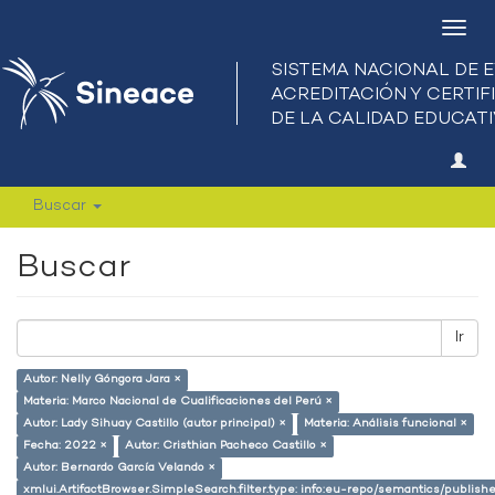
Camb
nave
Buscar
Buscar
Ir
Autor: Nelly Góngora Jara ×
Materia: Marco Nacional de Cualificaciones del Perú ×
Autor: Lady Sihuay Castillo (autor principal) ×
Materia: Análisis funcional ×
Fecha: 2022 ×
Autor: Cristhian Pacheco Castillo ×
Autor: Bernardo García Velando ×
xmlui.ArtifactBrowser.SimpleSearch.filter.type: info:eu-repo/semantics/publish