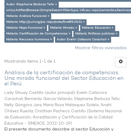
Autor: Stephanie Barboza Tello ×
xmlui.ArtifactBrowser.SimpleSearch.filter.type: info:eu-repo/semantics/techni
Materia: Análisis funcional ×
Materia: http://purl.org/pe-repo/ocde/ford#5.03.01 ×
Materia: Mapa funcional ×
Materia: Minedu ×
Materia: Educación ×
Materia: Certificación de Competencias ×
Materia: Políticas públicas ×
Materia: Recursos humanos ×
Autor: Evelin Catacora Caracholi ×
Mostrar filtros avanzados
Mostrando ítems 1-1 de 1
Análisis de la certificación de competencias:
Una mirada funcional del Sector Educación en
el Perú
Lady Sihuay Castillo (autor principal)
;
Evelin Catacora
Caracholi
;
Bernardo García Velando
;
Stephanie Barboza Tello
;
Nelly Góngora Jara
;
María Rosa Malásquez Sotelo
;
Anahí
Chávez Ruesta
;
Cristhian Pacheco Castillo
(
Sistema Nacional
de Evaluación, Acreditación y Certificación de la Calidad
Educativa - SINEACE
,
2022-10-19
)
El presente documento describe al sector Educación y