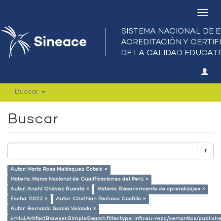
Camb
nave
Buscar
Buscar
Ir
Autor: María Rosa Malásquez Sotelo ×
Materia: Marco Nacional de Cualificaciones del Perú ×
Autor: Anahí Chávez Ruesta ×
Materia: Reconomiento de aprendizajes ×
Fecha: 2022 ×
Autor: Cristhian Pacheco Castillo ×
Autor: Bernardo García Velando ×
xmlui.ArtifactBrowser.SimpleSearch.filter.type: info:eu-repo/semantics/publish