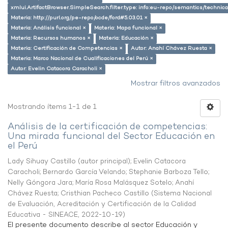
xmlui.ArtifactBrowser.SimpleSearch.filter.type: info:eu-repo/semantics/techni
Materia: http://purl.org/pe-repo/ocde/ford#5.03.01 ×
Materia: Análisis funcional ×
Materia: Mapa funcional ×
Materia: Recursos humanos ×
Materia: Educación ×
Materia: Certificación de Competencias ×
Autor: Anahí Chávez Ruesta ×
Materia: Marco Nacional de Cualificaciones del Perú ×
Autor: Evelin Catacora Caracholi ×
Mostrar filtros avanzados
Mostrando ítems 1-1 de 1
Análisis de la certificación de competencias:
Una mirada funcional del Sector Educación en
el Perú
Lady Sihuay Castillo (autor principal)
;
Evelin Catacora
Caracholi
;
Bernardo García Velando
;
Stephanie Barboza Tello
;
Nelly Góngora Jara
;
María Rosa Malásquez Sotelo
;
Anahí
Chávez Ruesta
;
Cristhian Pacheco Castillo
(
Sistema Nacional
de Evaluación, Acreditación y Certificación de la Calidad
Educativa - SINEACE
,
2022-10-19
)
El presente documento describe al sector Educación y