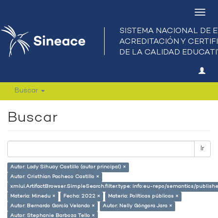
Camb
nave
Buscar
Buscar
Ir
Autor: Lady Sihuay Castillo (autor principal) ×
Autor: Cristhian Pacheco Castillo ×
xmlui.ArtifactBrowser.SimpleSearch.filter.type: info:eu-repo/semantics/publish
Materia: Minedu ×
Fecha: 2022 ×
Materia: Políticas públicas ×
Autor: Bernardo García Velando ×
Autor: Nelly Góngora Jara ×
Autor: Stephanie Barboza Tello ×