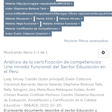
Materia: http://purl.org/pe-repo/ocde/ford#5.03.01 ×
Autor: Stephanie Barboza Tello ×
xmlui.ArtifactBrowser.SimpleSearch.filter.type: info:eu-repo/semantics/publish
Materia: Educación ×
Fecha: 2022 ×
Materia: Minedu ×
Materia: Mapa funcional ×
Materia: Análisis funcional ×
Materia: Certificación de Competencias ×
Autor: Evelin Catacora Caracholi ×
Mostrar filtros avanzados
Mostrando ítems 1-1 de 1
Análisis de la certificación de competencias:
Una mirada funcional del Sector Educación en
el Perú
Lady Sihuay Castillo (autor principal)
;
Evelin Catacora
Caracholi
;
Bernardo García Velando
;
Stephanie Barboza Tello
;
Nelly Góngora Jara
;
María Rosa Malásquez Sotelo
;
Anahí
Chávez Ruesta
;
Cristhian Pacheco Castillo
(
Sistema Nacional
de Evaluación, Acreditación y Certificación de la Calidad
Educativa - SINEACE
,
2022-10-19
)
El presente documento describe al sector Educación y