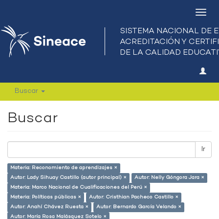
Camb
nave
Buscar
Buscar
Ir
Materia: Reconomiento de aprendizajes ×
Autor: Lady Sihuay Castillo (autor principal) ×
Autor: Nelly Góngora Jara ×
Materia: Marco Nacional de Cualificaciones del Perú ×
Materia: Políticas públicas ×
Autor: Cristhian Pacheco Castillo ×
Autor: Anahí Chávez Ruesta ×
Autor: Bernardo García Velando ×
Autor: María Rosa Malásquez Sotelo ×