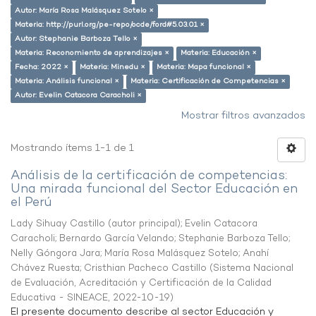
Autor: María Rosa Malásquez Sotelo ×
Materia: http://purl.org/pe-repo/ocde/ford#5.03.01 ×
Autor: Stephanie Barboza Tello ×
Materia: Reconomiento de aprendizajes ×
Materia: Educación ×
Fecha: 2022 ×
Materia: Minedu ×
Materia: Mapa funcional ×
Materia: Análisis funcional ×
Materia: Certificación de Competencias ×
Autor: Evelin Catacora Caracholi ×
Mostrar filtros avanzados
Mostrando ítems 1-1 de 1
Análisis de la certificación de competencias:
Una mirada funcional del Sector Educación en
el Perú
Lady Sihuay Castillo (autor principal)
;
Evelin Catacora
Caracholi
;
Bernardo García Velando
;
Stephanie Barboza Tello
;
Nelly Góngora Jara
;
María Rosa Malásquez Sotelo
;
Anahí
Chávez Ruesta
;
Cristhian Pacheco Castillo
(
Sistema Nacional
de Evaluación, Acreditación y Certificación de la Calidad
Educativa - SINEACE
,
2022-10-19
)
El presente documento describe al sector Educación y