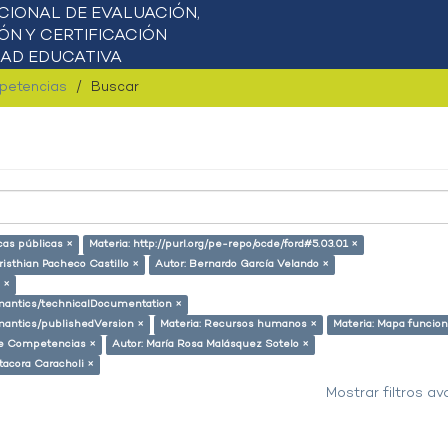
mpetencias
Buscar
icas públicas ×
Materia: http://purl.org/pe-repo/ocde/ford#5.03.01 ×
risthian Pacheco Castillo ×
Autor: Bernardo García Velando ×
 ×
semantics/technicalDocumentation ×
emantics/publishedVersion ×
Materia: Recursos humanos ×
Materia: Mapa funcion
 de Competencias ×
Autor: María Rosa Malásquez Sotelo ×
tacora Caracholi ×
Mostrar filtros a