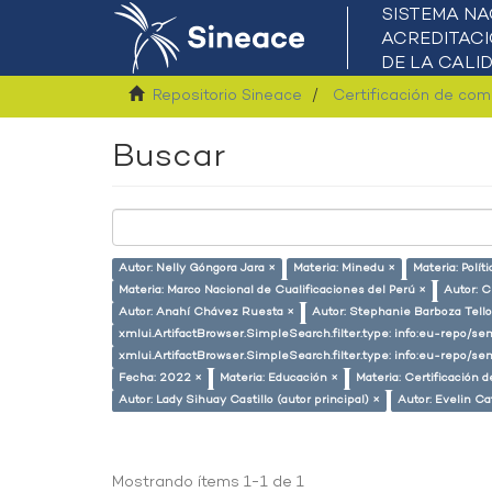
Repositorio Sineace
Certificación de co
Buscar
Autor: Nelly Góngora Jara ×
Materia: Minedu ×
Materia: Polít
Materia: Marco Nacional de Cualificaciones del Perú ×
Autor: C
Autor: Anahí Chávez Ruesta ×
Autor: Stephanie Barboza Tello
xmlui.ArtifactBrowser.SimpleSearch.filter.type: info:eu-repo/
xmlui.ArtifactBrowser.SimpleSearch.filter.type: info:eu-repo/s
Fecha: 2022 ×
Materia: Educación ×
Materia: Certificación
Autor: Lady Sihuay Castillo (autor principal) ×
Autor: Evelin Ca
Mostrando ítems 1-1 de 1