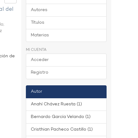
al del
Autores
Títulos
do
;
z
Materias
MI CUENTA
ción de
Acceder
Registro
Autor
Anahí Chávez Ruesta (1)
Bernardo García Velando (1)
Cristhian Pacheco Castillo (1)