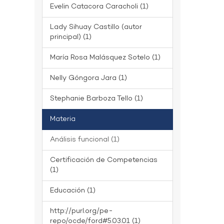
Evelin Catacora Caracholi (1)
Lady Sihuay Castillo (autor
principal) (1)
María Rosa Malásquez Sotelo (1)
Nelly Góngora Jara (1)
Stephanie Barboza Tello (1)
Materia
Análisis funcional (1)
Certificación de Competencias
(1)
Educación (1)
http://purl.org/pe-
repo/ocde/ford#5.03.01 (1)