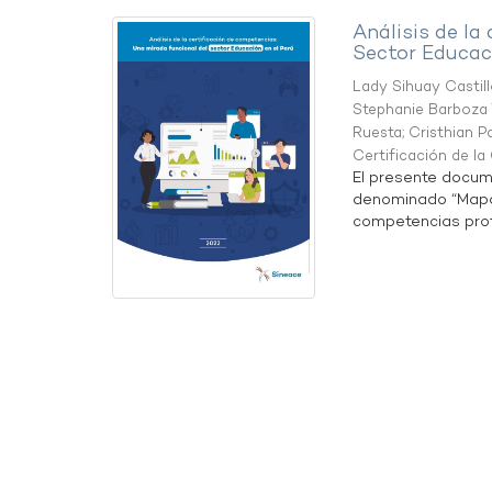
Análisis de la
Sector Educaci
Lady Sihuay Castill
Stephanie Barboza 
Ruesta
;
Cristhian P
Certificación de l
El presente docum
denominado “Mapa 
competencias profe