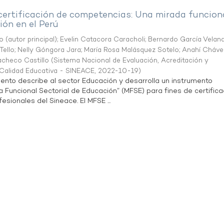
 certificación de competencias: Una mirada funcion
ón en el Perú
o (autor principal)
;
Evelin Catacora Caracholi
;
Bernardo García Velan
Tello
;
Nelly Góngora Jara
;
María Rosa Malásquez Sotelo
;
Anahí Cháve
acheco Castillo
(
Sistema Nacional de Evaluación, Acreditación y
a Calidad Educativa - SINEACE
,
2022-10-19
)
ento describe al sector Educación y desarrolla un instrumento
Funcional Sectorial de Educación” (MFSE) para fines de certifica
sionales del Sineace. El MFSE ...