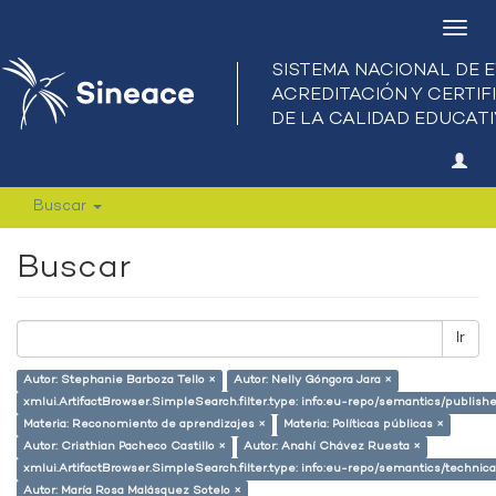
Camb
nave
Buscar
Buscar
Ir
Autor: Stephanie Barboza Tello ×
Autor: Nelly Góngora Jara ×
xmlui.ArtifactBrowser.SimpleSearch.filter.type: info:eu-repo/semantics/publish
Materia: Reconomiento de aprendizajes ×
Materia: Políticas públicas ×
Autor: Cristhian Pacheco Castillo ×
Autor: Anahí Chávez Ruesta ×
xmlui.ArtifactBrowser.SimpleSearch.filter.type: info:eu-repo/semantics/techni
Autor: María Rosa Malásquez Sotelo ×