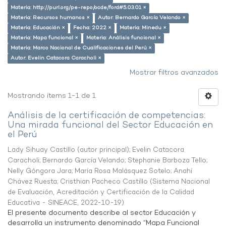
Materia: http://purl.org/pe-repo/ocde/ford#5.03.01 ×
Materia: Recursos humanos ×
Autor: Bernardo García Velando ×
Materia: Educación ×
Fecha: 2022 ×
Materia: Minedu ×
Materia: Mapa funcional ×
Materia: Análisis funcional ×
Materia: Marco Nacional de Cualificaciones del Perú ×
Autor: Evelin Catacora Caracholi ×
Mostrar filtros avanzados
Mostrando ítems 1-1 de 1
Análisis de la certificación de competencias:
Una mirada funcional del Sector Educación en
el Perú
Lady Sihuay Castillo (autor principal)
;
Evelin Catacora
Caracholi
;
Bernardo García Velando
;
Stephanie Barboza Tello
;
Nelly Góngora Jara
;
María Rosa Malásquez Sotelo
;
Anahí
Chávez Ruesta
;
Cristhian Pacheco Castillo
(
Sistema Nacional
de Evaluación, Acreditación y Certificación de la Calidad
Educativa - SINEACE
,
2022-10-19
)
El presente documento describe al sector Educación y
desarrolla un instrumento denominado “Mapa Funcional