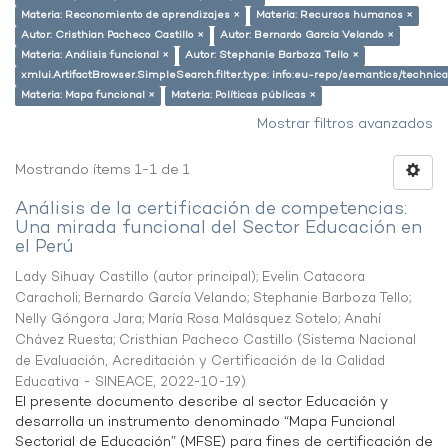
Materia: Reconomiento de aprendizajes ×
Materia: Recursos humanos ×
Autor: Cristhian Pacheco Castillo ×
Autor: Bernardo García Velando ×
Materia: Análisis funcional ×
Autor: Stephanie Barboza Tello ×
xmlui.ArtifactBrowser.SimpleSearch.filter.type: info:eu-repo/semantics/techni
Materia: Mapa funcional ×
Materia: Políticas públicas ×
Mostrar filtros avanzados
Mostrando ítems 1-1 de 1
Análisis de la certificación de competencias:
Una mirada funcional del Sector Educación en
el Perú
Lady Sihuay Castillo (autor principal)
;
Evelin Catacora
Caracholi
;
Bernardo García Velando
;
Stephanie Barboza Tello
;
Nelly Góngora Jara
;
María Rosa Malásquez Sotelo
;
Anahí
Chávez Ruesta
;
Cristhian Pacheco Castillo
(
Sistema Nacional
de Evaluación, Acreditación y Certificación de la Calidad
Educativa - SINEACE
,
2022-10-19
)
El presente documento describe al sector Educación y
desarrolla un instrumento denominado “Mapa Funcional
Sectorial de Educación” (MFSE) para fines de certificación de