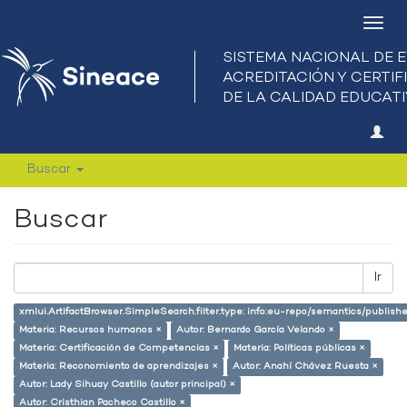
Camb
nave
Buscar
Buscar
Ir
xmlui.ArtifactBrowser.SimpleSearch.filter.type: info:eu-repo/semantics/publish
Materia: Recursos humanos ×
Autor: Bernardo García Velando ×
Materia: Certificación de Competencias ×
Materia: Políticas públicas ×
Materia: Reconomiento de aprendizajes ×
Autor: Anahí Chávez Ruesta ×
Autor: Lady Sihuay Castillo (autor principal) ×
Autor: Cristhian Pacheco Castillo ×