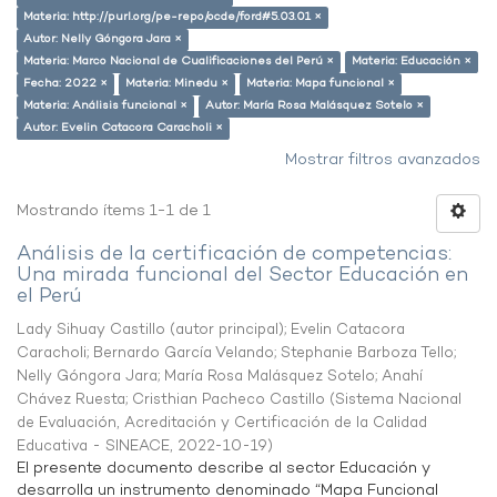
Materia: http://purl.org/pe-repo/ocde/ford#5.03.01 ×
Autor: Nelly Góngora Jara ×
Materia: Marco Nacional de Cualificaciones del Perú ×
Materia: Educación ×
Fecha: 2022 ×
Materia: Minedu ×
Materia: Mapa funcional ×
Materia: Análisis funcional ×
Autor: María Rosa Malásquez Sotelo ×
Autor: Evelin Catacora Caracholi ×
Mostrar filtros avanzados
Mostrando ítems 1-1 de 1
Análisis de la certificación de competencias:
Una mirada funcional del Sector Educación en
el Perú
Lady Sihuay Castillo (autor principal)
;
Evelin Catacora
Caracholi
;
Bernardo García Velando
;
Stephanie Barboza Tello
;
Nelly Góngora Jara
;
María Rosa Malásquez Sotelo
;
Anahí
Chávez Ruesta
;
Cristhian Pacheco Castillo
(
Sistema Nacional
de Evaluación, Acreditación y Certificación de la Calidad
Educativa - SINEACE
,
2022-10-19
)
El presente documento describe al sector Educación y
desarrolla un instrumento denominado “Mapa Funcional