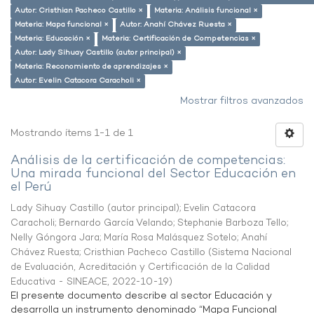
Autor: Cristhian Pacheco Castillo ×
Materia: Análisis funcional ×
Materia: Mapa funcional ×
Autor: Anahí Chávez Ruesta ×
Materia: Educación ×
Materia: Certificación de Competencias ×
Autor: Lady Sihuay Castillo (autor principal) ×
Materia: Reconomiento de aprendizajes ×
Autor: Evelin Catacora Caracholi ×
Mostrar filtros avanzados
Mostrando ítems 1-1 de 1
Análisis de la certificación de competencias:
Una mirada funcional del Sector Educación en
el Perú
Lady Sihuay Castillo (autor principal)
;
Evelin Catacora
Caracholi
;
Bernardo García Velando
;
Stephanie Barboza Tello
;
Nelly Góngora Jara
;
María Rosa Malásquez Sotelo
;
Anahí
Chávez Ruesta
;
Cristhian Pacheco Castillo
(
Sistema Nacional
de Evaluación, Acreditación y Certificación de la Calidad
Educativa - SINEACE
,
2022-10-19
)
El presente documento describe al sector Educación y
desarrolla un instrumento denominado “Mapa Funcional