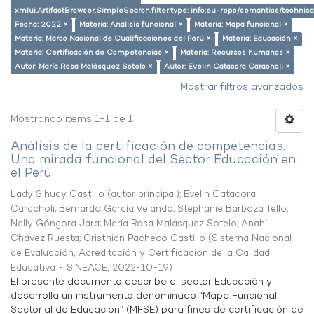
xmlui.ArtifactBrowser.SimpleSearch.filter.type: info:eu-repo/semantics/techni
Fecha: 2022 ×
Materia: Análisis funcional ×
Materia: Mapa funcional ×
Materia: Marco Nacional de Cualificaciones del Perú ×
Materia: Educación ×
Materia: Certificación de Competencias ×
Materia: Recursos humanos ×
Autor: María Rosa Malásquez Sotelo ×
Autor: Evelin Catacora Caracholi ×
Mostrar filtros avanzados
Mostrando ítems 1-1 de 1
Análisis de la certificación de competencias:
Una mirada funcional del Sector Educación en
el Perú
Lady Sihuay Castillo (autor principal)
;
Evelin Catacora
Caracholi
;
Bernardo García Velando
;
Stephanie Barboza Tello
;
Nelly Góngora Jara
;
María Rosa Malásquez Sotelo
;
Anahí
Chávez Ruesta
;
Cristhian Pacheco Castillo
(
Sistema Nacional
de Evaluación, Acreditación y Certificación de la Calidad
Educativa - SINEACE
,
2022-10-19
)
El presente documento describe al sector Educación y
desarrolla un instrumento denominado “Mapa Funcional
Sectorial de Educación” (MFSE) para fines de certificación de