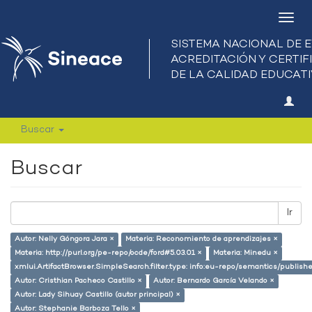
Camb
nave
Buscar
Buscar
Ir
Autor: Nelly Góngora Jara ×
Materia: Reconomiento de aprendizajes ×
Materia: http://purl.org/pe-repo/ocde/ford#5.03.01 ×
Materia: Minedu ×
xmlui.ArtifactBrowser.SimpleSearch.filter.type: info:eu-repo/semantics/publish
Autor: Cristhian Pacheco Castillo ×
Autor: Bernardo García Velando ×
Autor: Lady Sihuay Castillo (autor principal) ×
Autor: Stephanie Barboza Tello ×