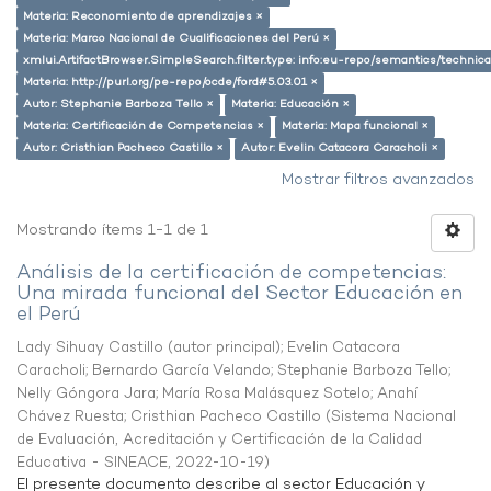
Materia: Reconomiento de aprendizajes ×
Materia: Marco Nacional de Cualificaciones del Perú ×
xmlui.ArtifactBrowser.SimpleSearch.filter.type: info:eu-repo/semantics/techni
Materia: http://purl.org/pe-repo/ocde/ford#5.03.01 ×
Autor: Stephanie Barboza Tello ×
Materia: Educación ×
Materia: Certificación de Competencias ×
Materia: Mapa funcional ×
Autor: Cristhian Pacheco Castillo ×
Autor: Evelin Catacora Caracholi ×
Mostrar filtros avanzados
Mostrando ítems 1-1 de 1
Análisis de la certificación de competencias:
Una mirada funcional del Sector Educación en
el Perú
Lady Sihuay Castillo (autor principal)
;
Evelin Catacora
Caracholi
;
Bernardo García Velando
;
Stephanie Barboza Tello
;
Nelly Góngora Jara
;
María Rosa Malásquez Sotelo
;
Anahí
Chávez Ruesta
;
Cristhian Pacheco Castillo
(
Sistema Nacional
de Evaluación, Acreditación y Certificación de la Calidad
Educativa - SINEACE
,
2022-10-19
)
El presente documento describe al sector Educación y