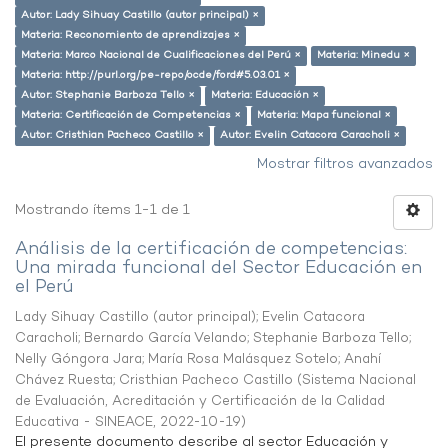
Autor: Lady Sihuay Castillo (autor principal) ×
Materia: Reconomiento de aprendizajes ×
Materia: Marco Nacional de Cualificaciones del Perú ×
Materia: Minedu ×
Materia: http://purl.org/pe-repo/ocde/ford#5.03.01 ×
Autor: Stephanie Barboza Tello ×
Materia: Educación ×
Materia: Certificación de Competencias ×
Materia: Mapa funcional ×
Autor: Cristhian Pacheco Castillo ×
Autor: Evelin Catacora Caracholi ×
Mostrar filtros avanzados
Mostrando ítems 1-1 de 1
Análisis de la certificación de competencias:
Una mirada funcional del Sector Educación en
el Perú
Lady Sihuay Castillo (autor principal)
;
Evelin Catacora
Caracholi
;
Bernardo García Velando
;
Stephanie Barboza Tello
;
Nelly Góngora Jara
;
María Rosa Malásquez Sotelo
;
Anahí
Chávez Ruesta
;
Cristhian Pacheco Castillo
(
Sistema Nacional
de Evaluación, Acreditación y Certificación de la Calidad
Educativa - SINEACE
,
2022-10-19
)
El presente documento describe al sector Educación y