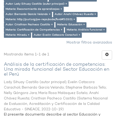
Autor: Lady Sihuay Castillo (autor principal) ×
Materia: Reconomiento de aprendizajes ×
Autor: Bernardo García Velando ×
Autor: Anahí Chávez Ruesta ×
Materia: http://purl.org/pe-repo/ocde/ford#5.03.01 ×
Autor: Cristhian Pacheco Castillo ×
Materia: Educación ×
Materia: Certificación de Competencias ×
Materia: Análisis funcional ×
Materia: Minedu ×
Autor: Evelin Catacora Caracholi ×
Mostrar filtros avanzados
Mostrando ítems 1-1 de 1
Análisis de la certificación de competencias:
Una mirada funcional del Sector Educación en
el Perú
Lady Sihuay Castillo (autor principal)
;
Evelin Catacora
Caracholi
;
Bernardo García Velando
;
Stephanie Barboza Tello
;
Nelly Góngora Jara
;
María Rosa Malásquez Sotelo
;
Anahí
Chávez Ruesta
;
Cristhian Pacheco Castillo
(
Sistema Nacional
de Evaluación, Acreditación y Certificación de la Calidad
Educativa - SINEACE
,
2022-10-19
)
El presente documento describe al sector Educación y