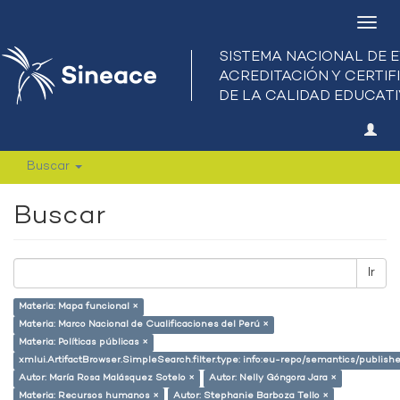
Camb
nave
Buscar
Buscar
Ir
Materia: Mapa funcional ×
Materia: Marco Nacional de Cualificaciones del Perú ×
Materia: Políticas públicas ×
xmlui.ArtifactBrowser.SimpleSearch.filter.type: info:eu-repo/semantics/publish
Autor: María Rosa Malásquez Sotelo ×
Autor: Nelly Góngora Jara ×
Materia: Recursos humanos ×
Autor: Stephanie Barboza Tello ×