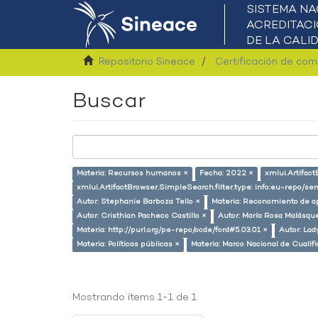
Repositorio Sineace
Certificación de co
Buscar
Materia: Recursos humanos ×
Fecha: 2022 ×
xmlui.Artifac
xmlui.ArtifactBrowser.SimpleSearch.filter.type: info:eu-repo/s
Autor: Stephanie Barboza Tello ×
Materia: Reconomiento de a
Autor: Cristhian Pacheco Castillo ×
Autor: María Rosa Malásqu
Materia: http://purl.org/pe-repo/ocde/ford#5.03.01 ×
Autor: Lad
Materia: Políticas públicas ×
Materia: Marco Nacional de Cualif
Mostrando ítems 1-1 de 1