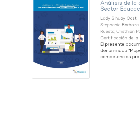
Análisis de la
Sector Educaci
Lady Sihuay Castill
Stephanie Barboza 
Ruesta
;
Cristhian P
Certificación de l
El presente docum
denominado “Mapa 
competencias profe