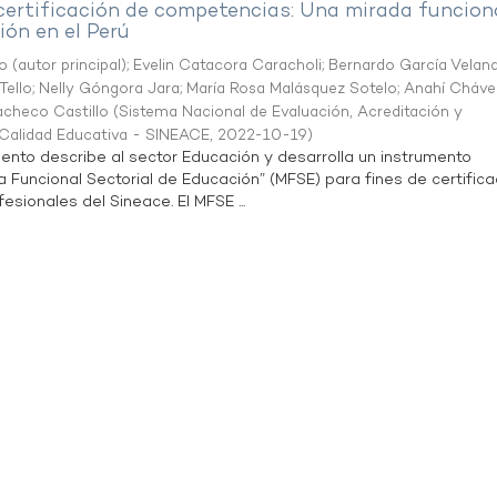
 certificación de competencias: Una mirada funcion
ón en el Perú
o (autor principal)
;
Evelin Catacora Caracholi
;
Bernardo García Velan
Tello
;
Nelly Góngora Jara
;
María Rosa Malásquez Sotelo
;
Anahí Cháve
acheco Castillo
(
Sistema Nacional de Evaluación, Acreditación y
a Calidad Educativa - SINEACE
,
2022-10-19
)
ento describe al sector Educación y desarrolla un instrumento
Funcional Sectorial de Educación” (MFSE) para fines de certifica
sionales del Sineace. El MFSE ...