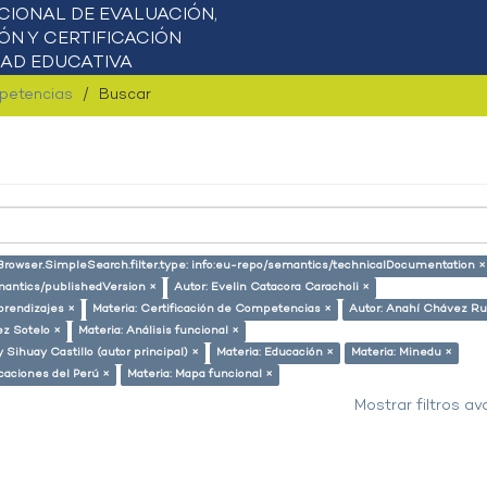
mpetencias
Buscar
tBrowser.SimpleSearch.filter.type: info:eu-repo/semantics/technicalDocumentation ×
emantics/publishedVersion ×
Autor: Evelin Catacora Caracholi ×
prendizajes ×
Materia: Certificación de Competencias ×
Autor: Anahí Chávez Ru
ez Sotelo ×
Materia: Análisis funcional ×
y Sihuay Castillo (autor principal) ×
Materia: Educación ×
Materia: Minedu ×
icaciones del Perú ×
Materia: Mapa funcional ×
Mostrar filtros a