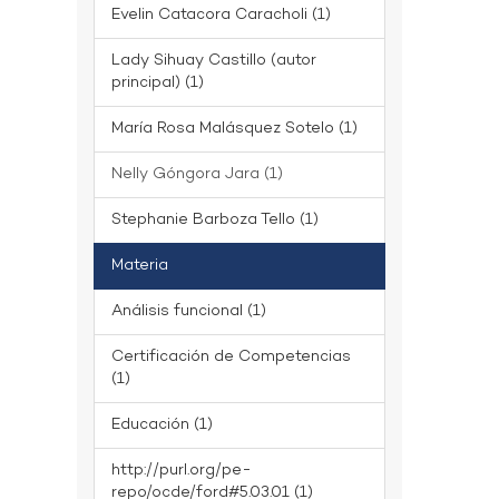
Evelin Catacora Caracholi (1)
Lady Sihuay Castillo (autor
principal) (1)
María Rosa Malásquez Sotelo (1)
Nelly Góngora Jara (1)
Stephanie Barboza Tello (1)
Materia
Análisis funcional (1)
Certificación de Competencias
(1)
Educación (1)
http://purl.org/pe-
repo/ocde/ford#5.03.01 (1)