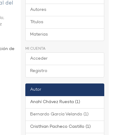
al del
Autores
do
;
Títulos
z
Materias
ción de
MI CUENTA
Acceder
Registro
Autor
Anahí Chávez Ruesta (1)
Bernardo García Velando (1)
Cristhian Pacheco Castillo (1)