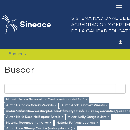
Camb
nave
Buscar
Buscar
Ir
Materia: Marco Nacional de Cualificaciones del Perú ×
Autor: Bernardo García Velando ×
Autor: Anahí Chávez Ruesta ×
xmlui.ArtifactBrowser.SimpleSearch.filter.type: info:eu-repo/semantics/publish
Autor: María Rosa Malásquez Sotelo ×
Autor: Nelly Góngora Jara ×
Materia: Recursos humanos ×
Materia: Políticas públicas ×
Autor: Lady Sihuay Castillo (autor principal) ×