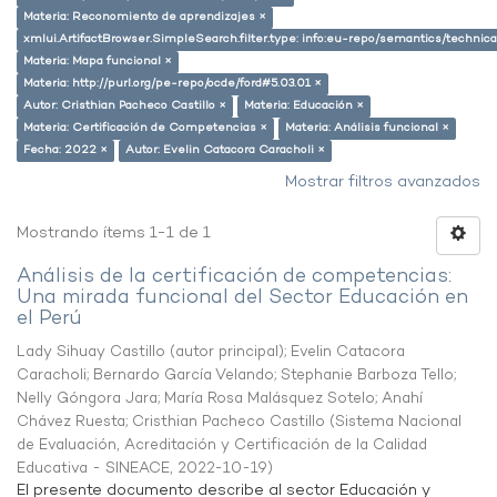
Materia: Reconomiento de aprendizajes ×
xmlui.ArtifactBrowser.SimpleSearch.filter.type: info:eu-repo/semantics/techni
Materia: Mapa funcional ×
Materia: http://purl.org/pe-repo/ocde/ford#5.03.01 ×
Autor: Cristhian Pacheco Castillo ×
Materia: Educación ×
Materia: Certificación de Competencias ×
Materia: Análisis funcional ×
Fecha: 2022 ×
Autor: Evelin Catacora Caracholi ×
Mostrar filtros avanzados
Mostrando ítems 1-1 de 1
Análisis de la certificación de competencias:
Una mirada funcional del Sector Educación en
el Perú
Lady Sihuay Castillo (autor principal)
;
Evelin Catacora
Caracholi
;
Bernardo García Velando
;
Stephanie Barboza Tello
;
Nelly Góngora Jara
;
María Rosa Malásquez Sotelo
;
Anahí
Chávez Ruesta
;
Cristhian Pacheco Castillo
(
Sistema Nacional
de Evaluación, Acreditación y Certificación de la Calidad
Educativa - SINEACE
,
2022-10-19
)
El presente documento describe al sector Educación y