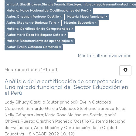
xmlui.ArtifactBrowser.SimpleSearch.filter.type: info:eu-repo/semantics/techni
Materia: Marco Nacional de Cualificaciones del Perú ×
Autor: Cristhian Pacheco Castillo ×
Materia: Mapa funcional ×
Autor: Stephanie Barboza Tello ×
Materia: Educación ×
Materia: Certificación de Competencias ×
Autor: María Rosa Malásquez Sotelo ×
Materia: Reconomiento de aprendizajes ×
Autor: Evelin Catacora Caracholi ×
Mostrar filtros avanzados
Mostrando ítems 1-1 de 1
Análisis de la certificación de competencias:
Una mirada funcional del Sector Educación en
el Perú
Lady Sihuay Castillo (autor principal)
;
Evelin Catacora
Caracholi
;
Bernardo García Velando
;
Stephanie Barboza Tello
;
Nelly Góngora Jara
;
María Rosa Malásquez Sotelo
;
Anahí
Chávez Ruesta
;
Cristhian Pacheco Castillo
(
Sistema Nacional
de Evaluación, Acreditación y Certificación de la Calidad
Educativa - SINEACE
,
2022-10-19
)