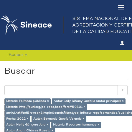
Camb
nave
Buscar
Buscar
Ir
Materia: Políticas públicas ×
Autor: Lady Sihuay Castillo (autor principal) ×
Materia: http://purl.org/pe-repo/ocde/ford#5.03.01 ×
xmlui.ArtifactBrowser.SimpleSearch.filter.type: info:eu-repo/semantics/publish
Fecha: 2022 ×
Autor: Bernardo García Velando ×
Autor: Nelly Góngora Jara ×
Materia: Recursos humanos ×
Autor: Anahí Chávez Ruesta ×