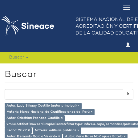
Camb
nave
Buscar
Buscar
Ir
Autor: Lady Sihuay Castillo (autor principal) ×
Materia: Marco Nacional de Cualificaciones del Perú ×
Autor: Cristhian Pacheco Castillo ×
xmlui.ArtifactBrowser.SimpleSearch.filter.type: info:eu-repo/semantics/publish
Fecha: 2022 ×
Materia: Políticas públicas ×
Autor: Bernardo García Velando ×
Autor: María Rosa Malásquez Sotelo ×