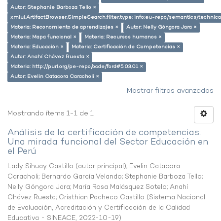
Autor: Stephanie Barboza Tello ×
xmlui.ArtifactBrowser.SimpleSearch.filter.type: info:eu-repo/semantics/techni
Materia: Reconomiento de aprendizajes ×
Autor: Nelly Góngora Jara ×
Materia: Mapa funcional ×
Materia: Recursos humanos ×
Materia: Educación ×
Materia: Certificación de Competencias ×
Autor: Anahí Chávez Ruesta ×
Materia: http://purl.org/pe-repo/ocde/ford#5.03.01 ×
Autor: Evelin Catacora Caracholi ×
Mostrar filtros avanzados
Mostrando ítems 1-1 de 1
Análisis de la certificación de competencias:
Una mirada funcional del Sector Educación en
el Perú
Lady Sihuay Castillo (autor principal)
;
Evelin Catacora
Caracholi
;
Bernardo García Velando
;
Stephanie Barboza Tello
;
Nelly Góngora Jara
;
María Rosa Malásquez Sotelo
;
Anahí
Chávez Ruesta
;
Cristhian Pacheco Castillo
(
Sistema Nacional
de Evaluación, Acreditación y Certificación de la Calidad
Educativa - SINEACE
,
2022-10-19
)