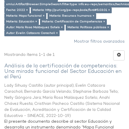
xmlui.ArtifactBrowser.SimpleSearch.filter.type: info:eu-repo/semantics/techni
Fecha: 2022 ×
Materia: http://purl.org/pe-repo/ocde/ford#5.03.01 ×
Materia: Mapa funcional ×
Materia: Recursos humanos ×
Materia: Educación ×
Materia: Certificación de Competencias ×
Autor: María Rosa Malásquez Sotelo ×
Materia: Políticas públicas ×
Autor: Evelin Catacora Caracholi ×
Mostrar filtros avanzados
Mostrando ítems 1-1 de 1
Análisis de la certificación de competencias:
Una mirada funcional del Sector Educación en
el Perú
Lady Sihuay Castillo (autor principal)
;
Evelin Catacora
Caracholi
;
Bernardo García Velando
;
Stephanie Barboza Tello
;
Nelly Góngora Jara
;
María Rosa Malásquez Sotelo
;
Anahí
Chávez Ruesta
;
Cristhian Pacheco Castillo
(
Sistema Nacional
de Evaluación, Acreditación y Certificación de la Calidad
Educativa - SINEACE
,
2022-10-19
)
El presente documento describe al sector Educación y
desarrolla un instrumento denominado “Mapa Funcional