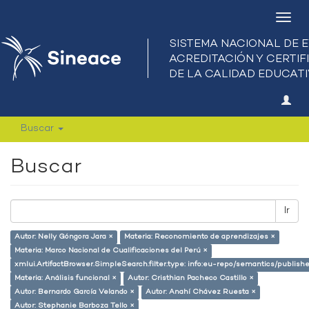
Camb
nave
Buscar
Buscar
Ir
Autor: Nelly Góngora Jara ×
Materia: Reconomiento de aprendizajes ×
Materia: Marco Nacional de Cualificaciones del Perú ×
xmlui.ArtifactBrowser.SimpleSearch.filter.type: info:eu-repo/semantics/publish
Materia: Análisis funcional ×
Autor: Cristhian Pacheco Castillo ×
Autor: Bernardo García Velando ×
Autor: Anahí Chávez Ruesta ×
Autor: Stephanie Barboza Tello ×