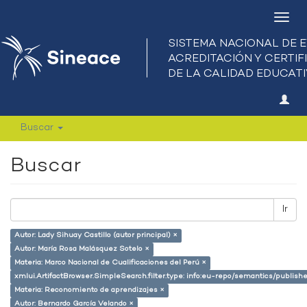
Camb
nave
Buscar
Buscar
Ir
Autor: Lady Sihuay Castillo (autor principal) ×
Autor: María Rosa Malásquez Sotelo ×
Materia: Marco Nacional de Cualificaciones del Perú ×
xmlui.ArtifactBrowser.SimpleSearch.filter.type: info:eu-repo/semantics/publish
Materia: Reconomiento de aprendizajes ×
Autor: Bernardo García Velando ×