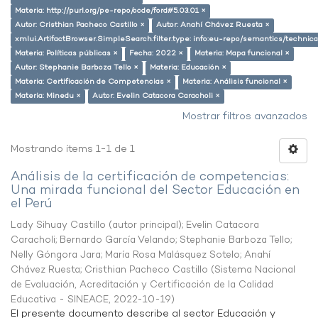
Materia: http://purl.org/pe-repo/ocde/ford#5.03.01 ×
Autor: Cristhian Pacheco Castillo ×
Autor: Anahí Chávez Ruesta ×
xmlui.ArtifactBrowser.SimpleSearch.filter.type: info:eu-repo/semantics/techni
Materia: Políticas públicas ×
Fecha: 2022 ×
Materia: Mapa funcional ×
Autor: Stephanie Barboza Tello ×
Materia: Educación ×
Materia: Certificación de Competencias ×
Materia: Análisis funcional ×
Materia: Minedu ×
Autor: Evelin Catacora Caracholi ×
Mostrar filtros avanzados
Mostrando ítems 1-1 de 1
Análisis de la certificación de competencias:
Una mirada funcional del Sector Educación en
el Perú
Lady Sihuay Castillo (autor principal)
;
Evelin Catacora
Caracholi
;
Bernardo García Velando
;
Stephanie Barboza Tello
;
Nelly Góngora Jara
;
María Rosa Malásquez Sotelo
;
Anahí
Chávez Ruesta
;
Cristhian Pacheco Castillo
(
Sistema Nacional
de Evaluación, Acreditación y Certificación de la Calidad
Educativa - SINEACE
,
2022-10-19
)
El presente documento describe al sector Educación y