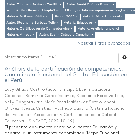
Autor: Cristhian Pacheco Castillo ×
Autor: Anahí Chávez Ruesta ×
xmlui.ArtifactBrowser.SimpleSearch.filter.type: info:eu-repo/semantics/techni
Materia: Políticas públicas ×
Fecha: 2022 ×
Materia: Mapa funcional ×
Autor: Stephanie Barboza Tello ×
Materia: Educación ×
Materia: Certificación de Competencias ×
Materia: Análisis funcional ×
Materia: Minedu ×
Autor: Evelin Catacora Caracholi ×
Mostrar filtros avanzados
Mostrando ítems 1-1 de 1
Análisis de la certificación de competencias:
Una mirada funcional del Sector Educación en
el Perú
Lady Sihuay Castillo (autor principal)
;
Evelin Catacora
Caracholi
;
Bernardo García Velando
;
Stephanie Barboza Tello
;
Nelly Góngora Jara
;
María Rosa Malásquez Sotelo
;
Anahí
Chávez Ruesta
;
Cristhian Pacheco Castillo
(
Sistema Nacional
de Evaluación, Acreditación y Certificación de la Calidad
Educativa - SINEACE
,
2022-10-19
)
El presente documento describe al sector Educación y
desarrolla un instrumento denominado “Mapa Funcional