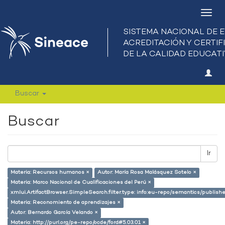
Camb
nave
Buscar
Buscar
Ir
Materia: Recursos humanos ×
Autor: María Rosa Malásquez Sotelo ×
Materia: Marco Nacional de Cualificaciones del Perú ×
xmlui.ArtifactBrowser.SimpleSearch.filter.type: info:eu-repo/semantics/publish
Materia: Reconomiento de aprendizajes ×
Autor: Bernardo García Velando ×
Materia: http://purl.org/pe-repo/ocde/ford#5.03.01 ×