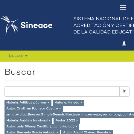
Camb
nave
Buscar
Buscar
Ir
Materia: Políticas públicas ×
Materia: Minedu ×
Autor: Cristhian Pacheco Castillo ×
xmlui.ArtifactBrowser.SimpleSearch.filter.type: info:eu-repo/semantics/publish
Materia: Análisis funcional ×
Fecha: 2022 ×
Autor: Lady Sihuay Castillo (autor principal) ×
Autor: Bernardo García Velando ×
Autor: Anahí Chávez Ruesta ×