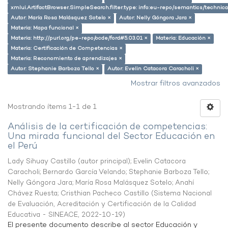
xmlui.ArtifactBrowser.SimpleSearch.filter.type: info:eu-repo/semantics/techni
Autor: María Rosa Malásquez Sotelo ×
Autor: Nelly Góngora Jara ×
Materia: Mapa funcional ×
Materia: http://purl.org/pe-repo/ocde/ford#5.03.01 ×
Materia: Educación ×
Materia: Certificación de Competencias ×
Materia: Reconomiento de aprendizajes ×
Autor: Stephanie Barboza Tello ×
Autor: Evelin Catacora Caracholi ×
Mostrar filtros avanzados
Mostrando ítems 1-1 de 1
Análisis de la certificación de competencias:
Una mirada funcional del Sector Educación en
el Perú
Lady Sihuay Castillo (autor principal)
;
Evelin Catacora
Caracholi
;
Bernardo García Velando
;
Stephanie Barboza Tello
;
Nelly Góngora Jara
;
María Rosa Malásquez Sotelo
;
Anahí
Chávez Ruesta
;
Cristhian Pacheco Castillo
(
Sistema Nacional
de Evaluación, Acreditación y Certificación de la Calidad
Educativa - SINEACE
,
2022-10-19
)
El presente documento describe al sector Educación y