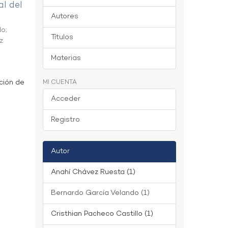
al del
Autores
do
;
Títulos
z
Materias
ción de
MI CUENTA
Acceder
Registro
Autor
Anahí Chávez Ruesta (1)
Bernardo García Velando (1)
Cristhian Pacheco Castillo (1)