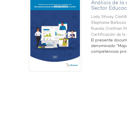
Análisis de la
Sector Educaci
Lady Sihuay Castill
Stephanie Barboza 
Ruesta
;
Cristhian P
Certificación de l
El presente docum
denominado “Mapa 
competencias profe