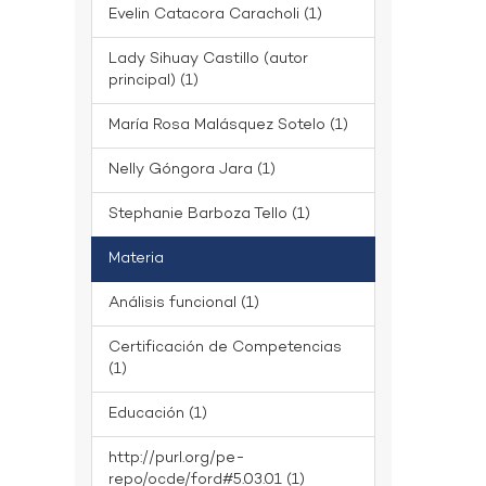
Evelin Catacora Caracholi (1)
Lady Sihuay Castillo (autor
principal) (1)
María Rosa Malásquez Sotelo (1)
Nelly Góngora Jara (1)
Stephanie Barboza Tello (1)
Materia
Análisis funcional (1)
Certificación de Competencias
(1)
Educación (1)
http://purl.org/pe-
repo/ocde/ford#5.03.01 (1)