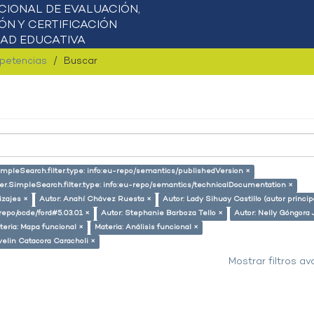
mpetencias
Buscar
impleSearch.filter.type: info:eu-repo/semantics/publishedVersion ×
ser.SimpleSearch.filter.type: info:eu-repo/semantics/technicalDocumentation ×
izajes ×
Autor: Anahí Chávez Ruesta ×
Autor: Lady Sihuay Castillo (autor princip
-repo/ocde/ford#5.03.01 ×
Autor: Stephanie Barboza Tello ×
Autor: Nelly Góngora 
teria: Mapa funcional ×
Materia: Análisis funcional ×
velin Catacora Caracholi ×
Mostrar filtros a