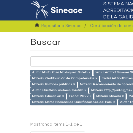
Repositorio Sineace
Certificación de co
Buscar
Autor: María Rosa Malásquez Sotelo ×
xmlui.ArtifactBrowser.S
Materia: Certificación de Competencias ×
xmlui.ArtifactBrow
Materia: Políticas públicas ×
Materia: Reconomiento de aprend
Autor: Cristhian Pacheco Castillo ×
Materia: http://purl.org/pe
Materia: Educación ×
Fecha: 2022 ×
Materia: Minedu ×
Ma
Materia: Marco Nacional de Cualificaciones del Perú ×
Autor: E
Mostrando ítems 1-1 de 1