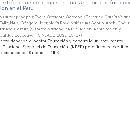
 certificación de competencias: Una mirada funcion
ón en el Perú
o (autor principal)
;
Evelin Catacora Caracholi
;
Bernardo García Velan
Tello
;
Nelly Góngora Jara
;
María Rosa Malásquez Sotelo
;
Anahí Cháve
acheco Castillo
(
Sistema Nacional de Evaluación, Acreditación y
a Calidad Educativa - SINEACE
,
2022-10-19
)
ento describe al sector Educación y desarrolla un instrumento
Funcional Sectorial de Educación” (MFSE) para fines de certifica
sionales del Sineace. El MFSE ...