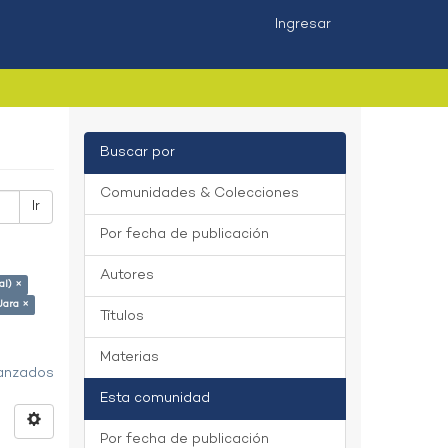
Ingresar
Buscar por
Comunidades & Colecciones
Ir
Por fecha de publicación
Autores
al) ×
Jara ×
Títulos
Materias
vanzados
Esta comunidad
Por fecha de publicación