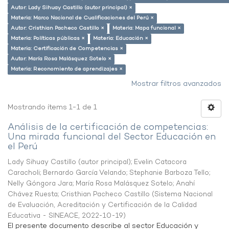
Autor: Lady Sihuay Castillo (autor principal) ×
Materia: Marco Nacional de Cualificaciones del Perú ×
Autor: Cristhian Pacheco Castillo ×
Materia: Mapa funcional ×
Materia: Políticas públicas ×
Materia: Educación ×
Materia: Certificación de Competencias ×
Autor: María Rosa Malásquez Sotelo ×
Materia: Reconomiento de aprendizajes ×
Mostrar filtros avanzados
Mostrando ítems 1-1 de 1
Análisis de la certificación de competencias:
Una mirada funcional del Sector Educación en
el Perú
Lady Sihuay Castillo (autor principal)
;
Evelin Catacora
Caracholi
;
Bernardo García Velando
;
Stephanie Barboza Tello
;
Nelly Góngora Jara
;
María Rosa Malásquez Sotelo
;
Anahí
Chávez Ruesta
;
Cristhian Pacheco Castillo
(
Sistema Nacional
de Evaluación, Acreditación y Certificación de la Calidad
Educativa - SINEACE
,
2022-10-19
)
El presente documento describe al sector Educación y