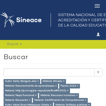
Camb
nave
Buscar
Buscar
Ir
Autor: Nelly Góngora Jara ×
Materia: Minedu ×
Materia: Reconomiento de aprendizajes ×
Fecha: 2022 ×
Materia: http://purl.org/pe-repo/ocde/ford#5.03.01 ×
Materia: Mapa funcional ×
Materia: Recursos humanos ×
Materia: Educación ×
Materia: Certificación de Competencias ×
Autor: María Rosa Malásquez Sotelo ×
Materia: Políticas públicas ×