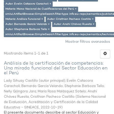
Autor: Evelin Catacora Caracholi ×
Materia: Marco Nacional de Cualificaciones del Perú ×
xmlui.ArtifactBrowser.SimpleSearch.filter.type: info:eu-repo/semantics/publish
Materia: Análisis funcional ×
Autor: Cristhian Pacheco Castillo ×
Autor: Bernardo García Velando ×
Autor: Anahí Chávez Ruesta ×
Autor: Stephanie Barboza Tello ×
xmlui.ArtifactBrowser.SimpleSearch.filter.type: info:eu-repo/semantics/techni
Mostrar filtros avanzados
Mostrando ítems 1-1 de 1
Análisis de la certificación de competencias:
Una mirada funcional del Sector Educación en
el Perú
Lady Sihuay Castillo (autor principal)
;
Evelin Catacora
Caracholi
;
Bernardo García Velando
;
Stephanie Barboza Tello
;
Nelly Góngora Jara
;
María Rosa Malásquez Sotelo
;
Anahí
Chávez Ruesta
;
Cristhian Pacheco Castillo
(
Sistema Nacional
de Evaluación, Acreditación y Certificación de la Calidad
Educativa - SINEACE
,
2022-10-19
)
El presente documento describe al sector Educación y