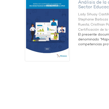
Análisis de la
Sector Educaci
Lady Sihuay Castill
Stephanie Barboza 
Ruesta
;
Cristhian P
Certificación de l
El presente docum
denominado “Mapa 
competencias profe