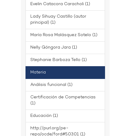
Evelin Catacora Caracholi (1)
Lady Sihuay Castillo (autor
principal) (1)
María Rosa Malásquez Sotelo (1)
Nelly Góngora Jara (1)
Stephanie Barboza Tello (1)
Materia
Análisis funcional (1)
Certificación de Competencias
(1)
Educación (1)
http://purl.org/pe-
repo/ocde/ford#5.03.01 (1)