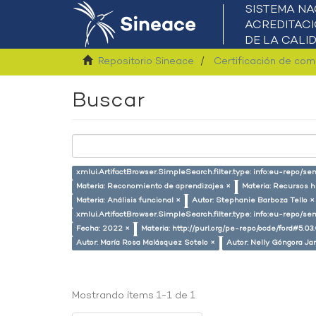
Repositorio Sineace
Certificación de co
Buscar
xmlui.ArtifactBrowser.SimpleSearch.filter.type: info:eu-repo/s
Materia: Reconomiento de aprendizajes ×
Materia: Recursos 
Materia: Análisis funcional ×
Autor: Stephanie Barboza Tello ×
xmlui.ArtifactBrowser.SimpleSearch.filter.type: info:eu-repo/
Fecha: 2022 ×
Materia: http://purl.org/pe-repo/ocde/ford#5.03
Autor: María Rosa Malásquez Sotelo ×
Autor: Nelly Góngora Ja
Mostrando ítems 1-1 de 1