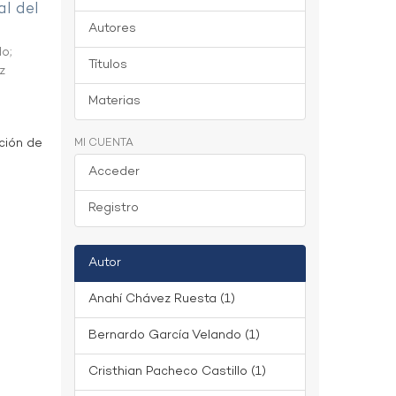
al del
Autores
do
;
Títulos
z
Materias
ción de
MI CUENTA
Acceder
Registro
Autor
Anahí Chávez Ruesta (1)
Bernardo García Velando (1)
Cristhian Pacheco Castillo (1)