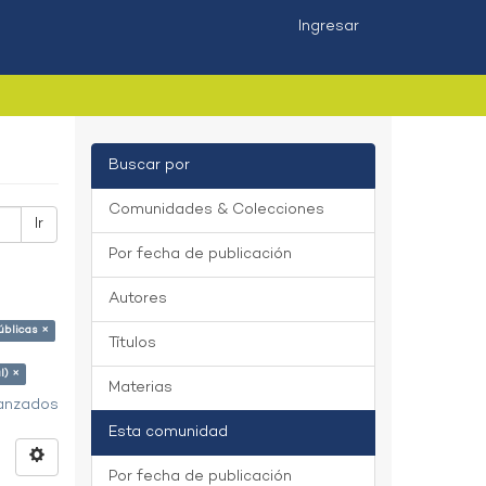
Ingresar
Buscar por
Comunidades & Colecciones
Ir
Por fecha de publicación
Autores
úblicas ×
Títulos
l) ×
Materias
vanzados
Esta comunidad
Por fecha de publicación