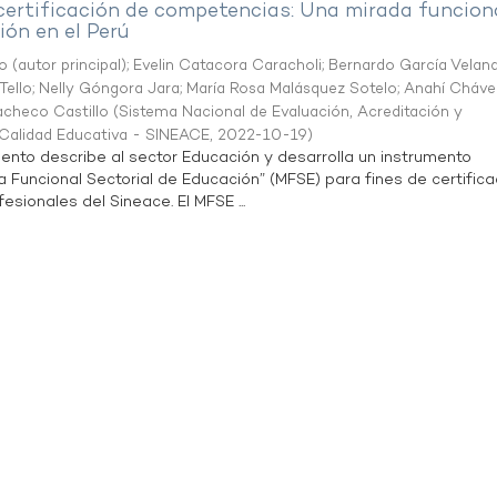
 certificación de competencias: Una mirada funcion
ón en el Perú
o (autor principal)
;
Evelin Catacora Caracholi
;
Bernardo García Velan
Tello
;
Nelly Góngora Jara
;
María Rosa Malásquez Sotelo
;
Anahí Cháve
acheco Castillo
(
Sistema Nacional de Evaluación, Acreditación y
a Calidad Educativa - SINEACE
,
2022-10-19
)
ento describe al sector Educación y desarrolla un instrumento
Funcional Sectorial de Educación” (MFSE) para fines de certifica
sionales del Sineace. El MFSE ...