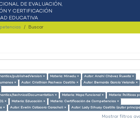
mpetencias
Buscar
emantics/publishedVersion ×
Materia: Minedu ×
Autor: Anahí Chávez Ruesta ×
humanos ×
Autor: Cristhian Pacheco Castillo ×
Autor: Bernardo García Velando ×
semantics/technicalDocumentation ×
Materia: Mapa funcional ×
Materia: Políticas p
.01 ×
Materia: Educación ×
Materia: Certificación de Competencias ×
ra ×
Autor: Evelin Catacora Caracholi ×
Autor: Lady Sihuay Castillo (autor principa
Mostrar filtros a